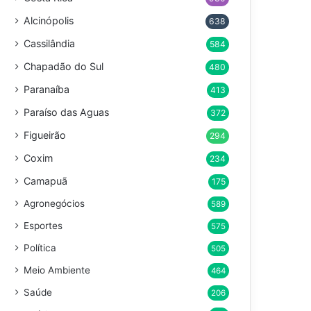
Alcinópolis
638
Cassilândia
584
Chapadão do Sul
480
Paranaíba
413
Paraíso das Aguas
372
Figueirão
294
Coxim
234
Camapuã
175
Agronegócios
589
Esportes
575
Política
505
Meio Ambiente
464
Saúde
206