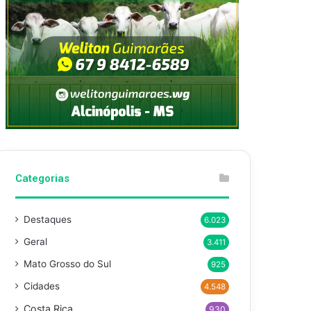
Categorias
Destaques
6.023
Geral
3.411
Mato Grosso do Sul
925
Cidades
4.548
Costa Rica
930