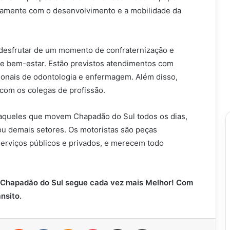
etamente com o desenvolvimento e a mobilidade da
 desfrutar de um momento de confraternização e
 e bem-estar. Estão previstos atendimentos com
issionais de odontologia e enfermagem. Além disso,
com os colegas de profissão.
aqueles que movem Chapadão do Sul todos os dias,
 ou demais setores. Os motoristas são peças
erviços públicos e privados, e merecem todo
! Chapadão do Sul segue cada vez mais Melhor! Com
nsito.
r
Pinterest
Reddit
VK
OK
Pocket
Compartilhar via e-mail
Imprimir