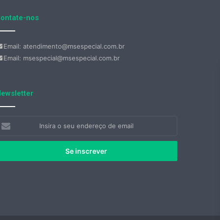
ontate-nos
Email: atendimento@msespecial.com.br
Email: msespecial@msespecial.com.br
ewsletter
nsira
eu
ndereço
e
mail