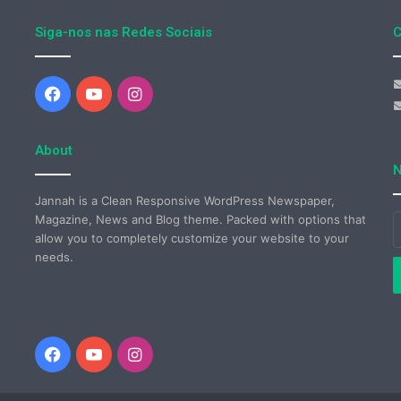
Siga-nos nas Redes Sociais
C
Facebook
YouTube
Instagram
About
N
Jannah is a Clean Responsive WordPress Newspaper,
Magazine, News and Blog theme. Packed with options that
I
allow you to completely customize your website to your
o
needs.
s
e
d
e
Facebook
YouTube
Instagram