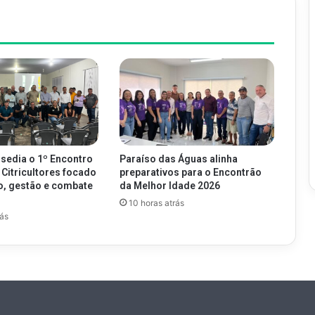
 sedia o 1º Encontro
Paraíso das Águas alinha
 Citricultores focado
preparativos para o Encontrão
o, gestão e combate
da Melhor Idade 2026
g
10 horas atrás
rás