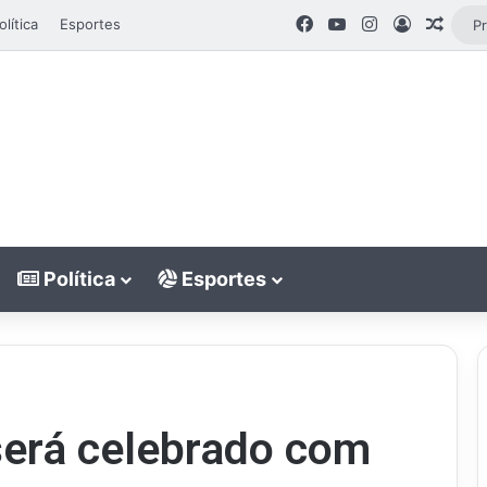
Facebook
YouTube
Instagram
Entrar
Artig
olítica
Esportes
Política
Esportes
será celebrado com