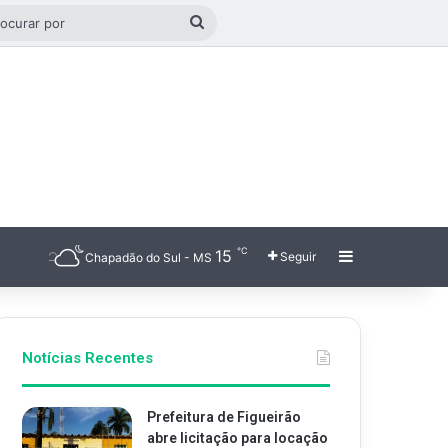
o aleatório
Procurar
por
℃
15
Barra Latera
Seguir
Chapadão do Sul - MS
Notícias Recentes
Prefeitura de Figueirão
abre licitação para locação