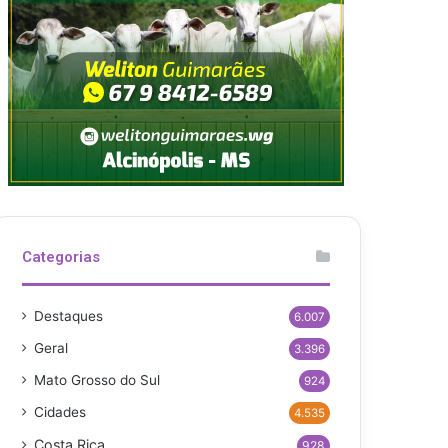
Categorias
Destaques
6.007
Geral
3.396
Mato Grosso do Sul
924
Cidades
4.535
Costa Rica
928