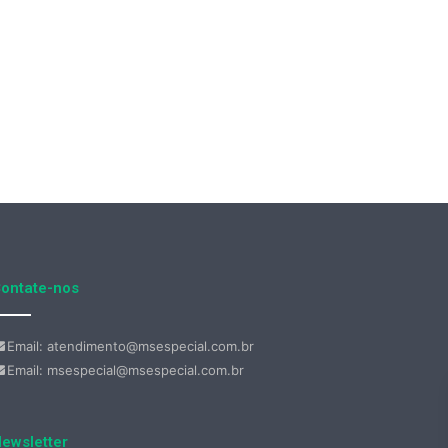
ontate-nos
Email: atendimento@msespecial.com.br
Email: msespecial@msespecial.com.br
ewsletter