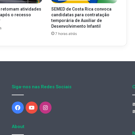
 retomam atividades
SEMED de Costa Rica convoca
s após o recesso
candidatas para contratação
r
temporária de Auxiliar de
Desenvolvimento Infantil
s
7 horas atrás
Siga-nos nas Redes Sociais
C
Facebook
YouTube
Instagram
About
N