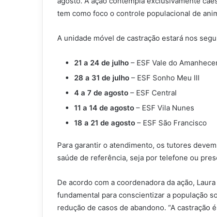
agosto. A ação contempla exclusivamente cãe
tem como foco o controle populacional de ani
A unidade móvel de castração estará nos segu
21 a 24 de julho
– ESF Vale do Amanhece
28 a 31 de julho
– ESF Sonho Meu III
4 a 7 de agosto
– ESF Central
11 a 14 de agosto
– ESF Vila Nunes
18 a 21 de agosto
– ESF São Francisco
Para garantir o atendimento, os tutores deve
saúde de referência, seja por telefone ou pre
De acordo com a coordenadora da ação, Laura 
fundamental para conscientizar a população so
redução de casos de abandono. “A castração 