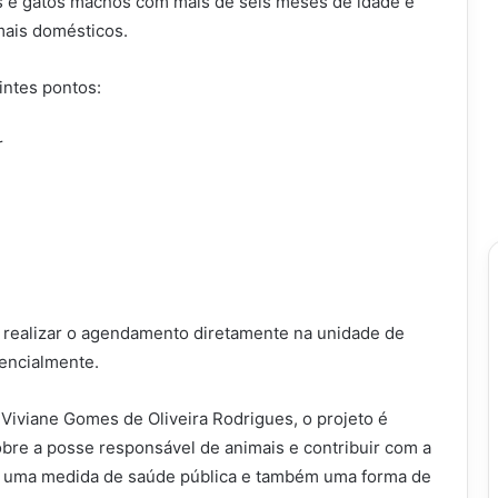
s e gatos machos com mais de seis meses de idade e
mais domésticos.
intes pontos:
r
m realizar o agendamento diretamente na unidade de
sencialmente.
Viviane Gomes de Oliveira Rodrigues, o projeto é
bre a posse responsável de animais e contribuir com a
é uma medida de saúde pública e também uma forma de