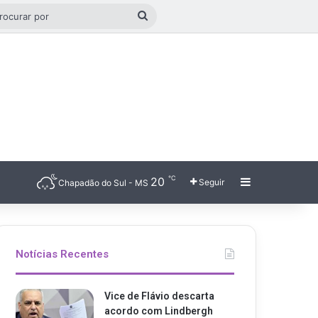
o aleatório
Procurar
por
℃
20
Barra Latera
Seguir
Chapadão do Sul - MS
Notícias Recentes
Vice de Flávio descarta
acordo com Lindbergh