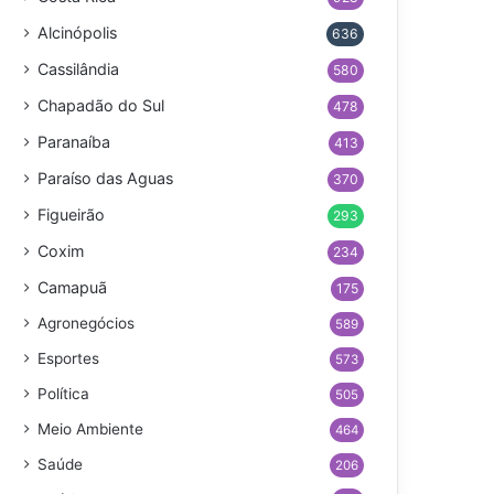
Alcinópolis
636
Cassilândia
580
Chapadão do Sul
478
Paranaíba
413
Paraíso das Aguas
370
Figueirão
293
Coxim
234
Camapuã
175
Agronegócios
589
Esportes
573
Política
505
Meio Ambiente
464
Saúde
206