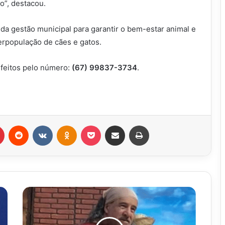
o”, destacou.
da gestão municipal para garantir o bem-estar animal e
erpopulação de cães e gatos.
feitos pelo número:
(67) 99837-3734
.
r
Pinterest
Reddit
VK
OK
Pocket
Compartilhar via e-mail
Imprimir