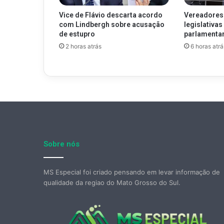
Vice de Flávio descarta acordo
Vereadores
com Lindbergh sobre acusação
legislativa
de estupro
parlamenta
2 horas atrás
6 horas atrá
Sobre nós
MS Especial foi criado pensando em levar informação de
qualidade da regiao do Mato Grosso do Sul.