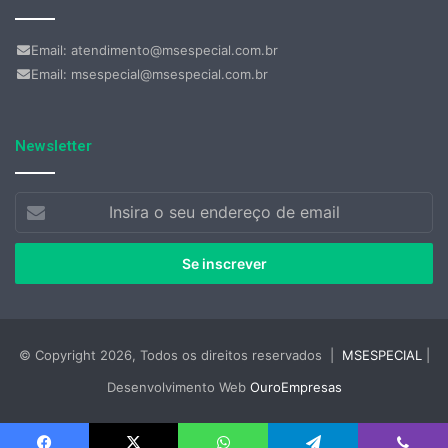
Email: atendimento@msespecial.com.br
Email: msespecial@msespecial.com.br
Newsletter
Insira
o
seu
endereço
de
email
© Copyright 2026, Todos os direitos reservados |
MSESPECIAL
|
Desenvolvimento Web
OuroEmpresas