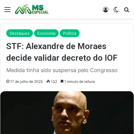
Menu
Entrar
Switch
Pr
Destaques
Economia
Política
STF: Alexandre de Moraes
decide validar decreto do IOF
Medida tinha sido suspensa pelo Congresso
17 de julho de 2025
132
1 minuto de leitura