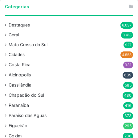
Categorias
Destaques
6.037
Geral
3.418
Mato Grosso do Sul
927
Cidades
4.558
Costa Rica
931
Alcinópolis
639
Cassilândia
585
Chapadão do Sul
480
Paranaíba
416
Paraíso das Aguas
373
Figueirão
295
Coxim
236