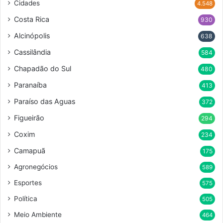
Cidades
4.548
Costa Rica
930
Alcinópolis
638
Cassilândia
584
Chapadão do Sul
480
Paranaíba
413
Paraíso das Aguas
372
Figueirão
294
Coxim
234
Camapuã
175
Agronegócios
589
Esportes
575
Política
505
Meio Ambiente
464