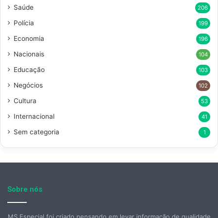
Saúde
206
Polícia
199
Economia
196
Nacionais
104
Educação
103
Negócios
102
Cultura
53
Internacional
41
Sem categoria
1
Sobre nós
MS Especial foi criado pensando em levar informação de qualidade