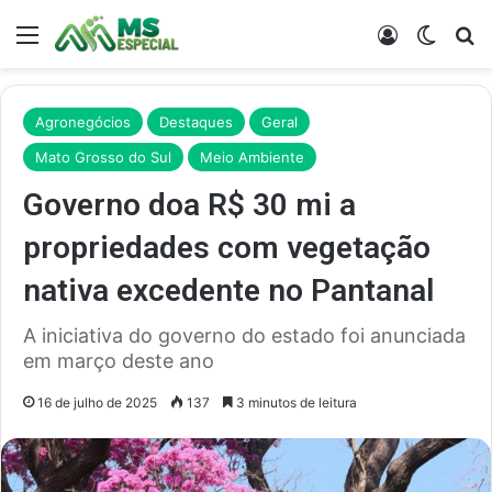
Menu
Entrar
Switch
Pr
Agronegócios
Destaques
Geral
Mato Grosso do Sul
Meio Ambiente
Governo doa R$ 30 mi a
propriedades com vegetação
nativa excedente no Pantanal
A iniciativa do governo do estado foi anunciada
em março deste ano
16 de julho de 2025
137
3 minutos de leitura