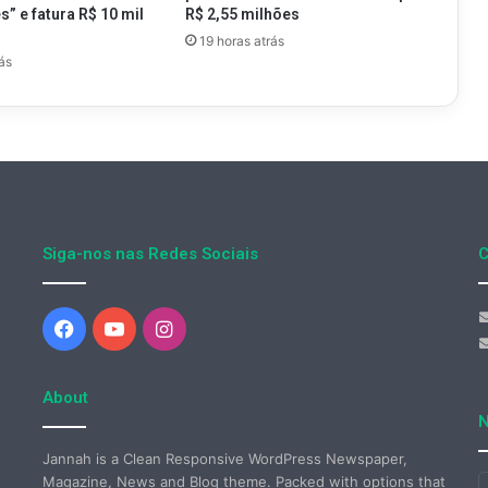
” e fatura R$ 10 mil
R$ 2,55 milhões
19 horas atrás
ás
Siga-nos nas Redes Sociais
C
Facebook
YouTube
Instagram
About
N
Jannah is a Clean Responsive WordPress Newspaper,
Magazine, News and Blog theme. Packed with options that
I