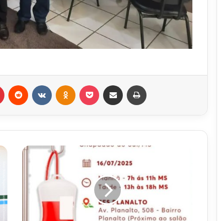
r
Pinterest
Reddit
VK
OK
Pocket
Compartilhar via e-mail
Imprimir