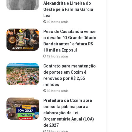
Alexandrita e Limeira do
Oeste pela Família Garcia
Leal
19 horas atrás
Peão de Cassilândia vence
o desafio “O Grande Ditado
Bandeirantes” e fatura R$
10 mil na Exposul
19 horas atrás
Contrato para manutenção
de pontes em Coxim é
renovado por R$ 2,55
milhões
19 horas atrás
Prefeitura de Coxim abre
consulta pública para a
elaboração da Lei
Orçamentária Anual (LOA)
de 2027
19 horas atrás