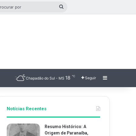
go aleatório
Procurar
por
℃
18
Barra Latera
Seguir
Chapadão do Sul - MS
Notícias Recentes
Resumo Histórico: A
Origem de Paranaíba,