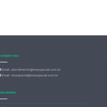
ontate-nos
Email: atendimento@msespecial.com.br
Email: msespecial@msespecial.com.br
ewsletter
nsira