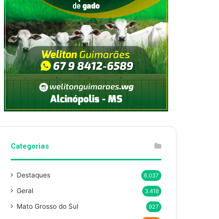
Categorias
Destaques
6.037
Geral
3.418
Mato Grosso do Sul
927