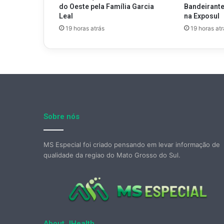
do Oeste pela Família Garcia
Bandeirantes
Leal
na Exposul
19 horas atrás
19 horas atr
Sobre nós
MS Especial foi criado pensando em levar informação de
qualidade da regiao do Mato Grosso do Sul.
About JHealth