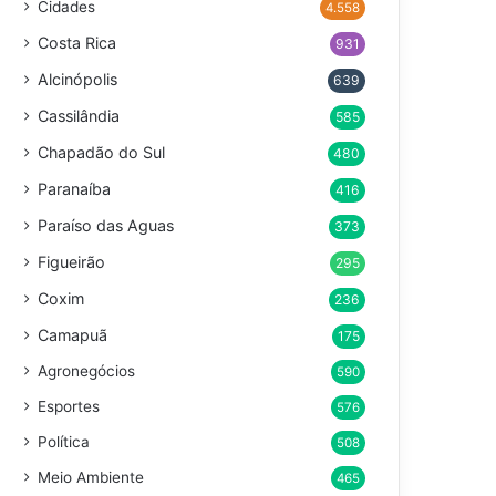
Cidades
4.558
Costa Rica
931
Alcinópolis
639
Cassilândia
585
Chapadão do Sul
480
Paranaíba
416
Paraíso das Aguas
373
Figueirão
295
Coxim
236
Camapuã
175
Agronegócios
590
Esportes
576
Política
508
Meio Ambiente
465