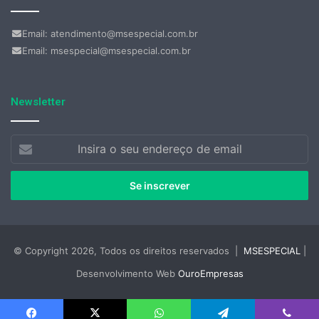
Email: atendimento@msespecial.com.br
Email: msespecial@msespecial.com.br
Newsletter
Insira
o
seu
endereço
de
email
© Copyright 2026, Todos os direitos reservados |
MSESPECIAL
|
Desenvolvimento Web
OuroEmpresas