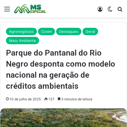
Menu
Entrar
Switch
Pr
Agronegócios
Coxim
Destaques
Geral
Meio Ambiente
Parque do Pantanal do Rio
Negro desponta como modelo
nacional na geração de
créditos ambientais
10 de julho de 2025
137
3 minutos de leitura