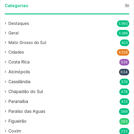
Categorias
Destaques
5.993
Geral
3.389
Mato Grosso do Sul
923
Cidades
4.528
Costa Rica
926
Alcinópolis
634
Cassilândia
579
Chapadão do Sul
478
Paranaíba
413
Paraíso das Aguas
369
Figueirão
293
Coxim
233