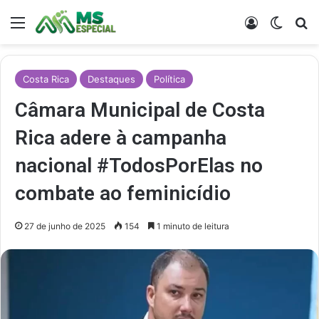
Menu
Entrar
Switch
Pr
Costa Rica
Destaques
Política
Câmara Municipal de Costa
Rica adere à campanha
nacional #TodosPorElas no
combate ao feminicídio
27 de junho de 2025
154
1 minuto de leitura