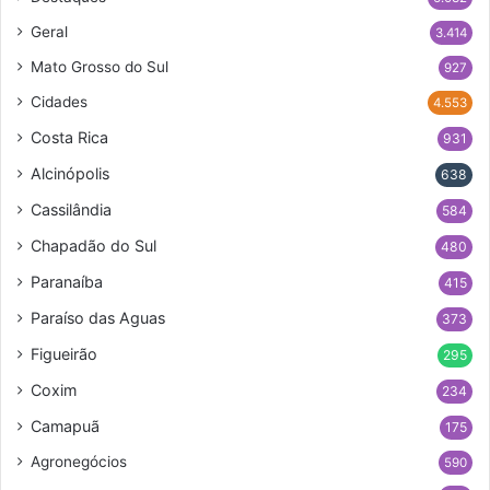
Geral
3.414
Mato Grosso do Sul
927
Cidades
4.553
Costa Rica
931
Alcinópolis
638
Cassilândia
584
Chapadão do Sul
480
Paranaíba
415
Paraíso das Aguas
373
Figueirão
295
Coxim
234
Camapuã
175
Agronegócios
590