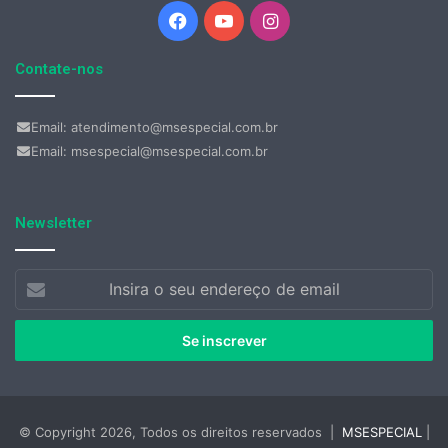
Facebook
YouTube
Instagram
Contate-nos
Email: atendimento@msespecial.com.br
Email: msespecial@msespecial.com.br
Newsletter
Insira
o
seu
endereço
de
email
© Copyright 2026, Todos os direitos reservados |
MSESPECIAL
|