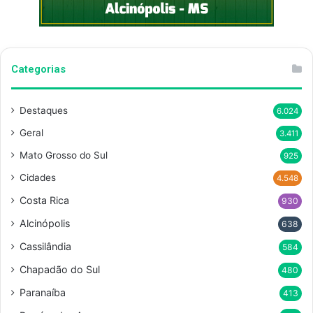
Categorias
Destaques
6.024
Geral
3.411
Mato Grosso do Sul
925
Cidades
4.548
Costa Rica
930
Alcinópolis
638
Cassilândia
584
Chapadão do Sul
480
Paranaíba
413