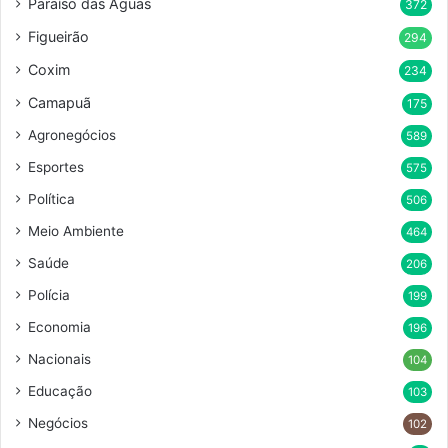
Paraíso das Aguas
372
Figueirão
294
Coxim
234
Camapuã
175
Agronegócios
589
Esportes
575
Política
506
Meio Ambiente
464
Saúde
206
Polícia
199
Economia
196
Nacionais
104
Educação
103
Negócios
102