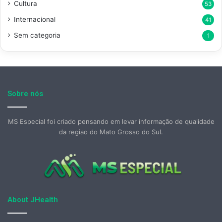
Cultura
53
Internacional
41
Sem categoria
1
Sobre nós
MS Especial foi criado pensando em levar informação de qualidade
da regiao do Mato Grosso do Sul.
About JHealth