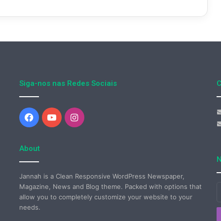
Siga-nos nas Redes Sociais
C
Facebook
YouTube
Instagram
About
N
Jannah is a Clean Responsive WordPress Newspaper,
Magazine, News and Blog theme. Packed with options that
I
allow you to completely customize your website to your
o
needs.
s
e