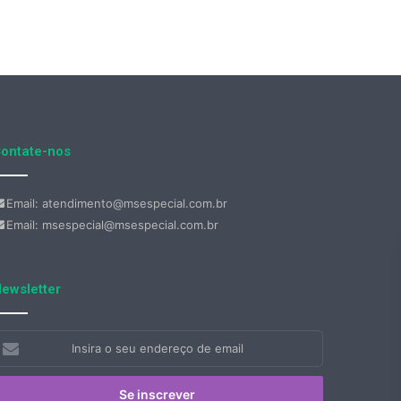
ontate-nos
Email: atendimento@msespecial.com.br
Email: msespecial@msespecial.com.br
ewsletter
nsira
eu
ndereço