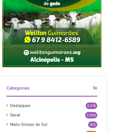
Categorias
Destaques
6.018
Geral
3.406
Mato Grosso do Sul
925