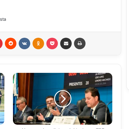
ista
r
Pinterest
Reddit
VK
OK
Pocket
Compartilhar via e-mail
Imprimir