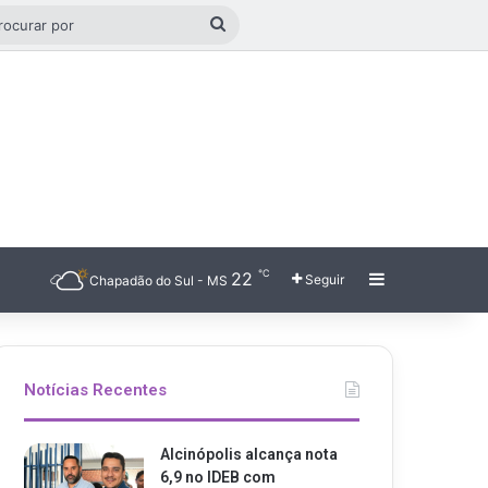
o aleatório
Procurar
por
℃
22
Barra Latera
Seguir
Chapadão do Sul - MS
Notícias Recentes
Alcinópolis alcança nota
6,9 no IDEB com