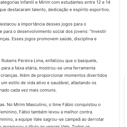
ategorias Infantil e Mirim com estudantes entre 12 e 14
que destacaram talento, dedicação e espírito esportivo.
 destacou a importância desses jogos para o
e para o desenvolvimento social dos jovens: “Investir
ianças. Esses jogos promovem saúde, disciplina e
 Rubens Pereira Lima, enfatizou que o basquete,
para a faixa etária, mostrou-se uma ferramenta
s crianças. Além de proporcionar momentos divertidos
 um estilo de vida ativo e saudável, afastando os
rnado cada vez mais comuns.
ias. No Mirim Masculino, o time Fábio conquistou o
m Feminino, Fábio também levou a melhor contra
Feminino, a equipe Vale sagrou-se campeã ao derrotar
io assegurou o título ao vencer Vale. Todos os