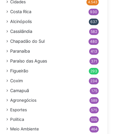
Cidades
4.543
Costa Rica
930
Alcinópolis
637
Cassilândia
582
Chapadão do Sul
480
Paranaíba
413
Paraíso das Aguas
371
Figueirão
293
Coxim
234
Camapuã
175
Agronegócios
589
Esportes
575
Política
505
Meio Ambiente
464