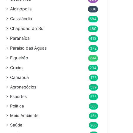
Alcinópolis
638
Cassilândia
584
Chapadão do Sul
480
Paranaíba
413
Paraíso das Aguas
372
Figueirão
294
Coxim
234
Camapuã
175
Agronegócios
589
Esportes
575
Política
505
Meio Ambiente
464
Saúde
206