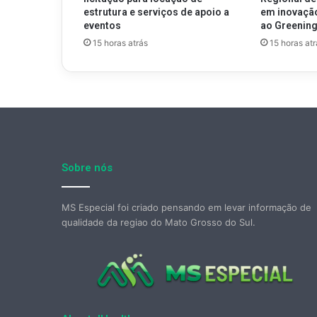
estrutura e serviços de apoio a
em inovaçã
eventos
ao Greenin
15 horas atrás
15 horas atr
Sobre nós
MS Especial foi criado pensando em levar informação de
qualidade da regiao do Mato Grosso do Sul.