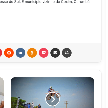
rosso do Sul. É município vizinho de Coxim, Corumbá,
.
r
Pinterest
Reddit
VK
OK
Pocket
Compartilhar via e-mail
Imprimir