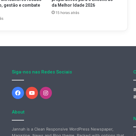
o, gestão e combate
da Melhor Idade 2026
g
15 horas atrás
ás
Siga-nos nas Redes Sociais
C
Facebook
YouTube
Instagram
About
N
Jannah is a Clean Responsive WordPress Newspaper,
Magazine, News and Blog theme. Packed with options that
I