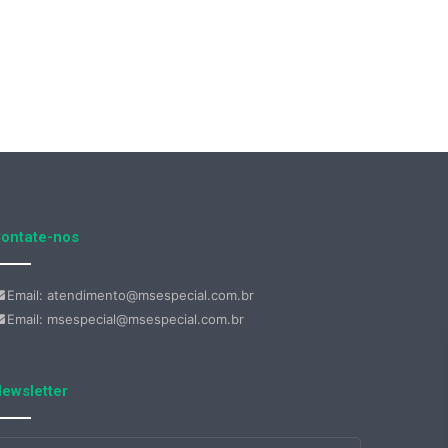
ontate-nos
Email: atendimento@msespecial.com.br
Email: msespecial@msespecial.com.br
ewsletter
nsira