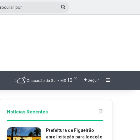
go aleatório
Procurar
por
℃
16
Barra Latera
Seguir
Chapadão do Sul - MS
Notícias Recentes
Prefeitura de Figueirão
abre licitação para locação