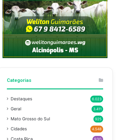
Categorias
Destaques
6.023
Geral
3.411
Mato Grosso do Sul
925
Cidades
4.548
Costa Rica
930