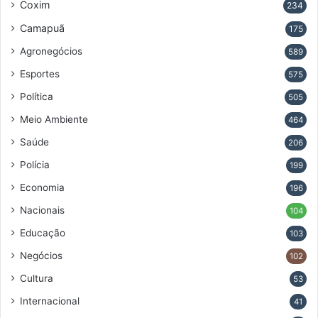
Coxim
234
Camapuã
175
Agronegócios
589
Esportes
575
Política
505
Meio Ambiente
464
Saúde
206
Polícia
199
Economia
196
Nacionais
104
Educação
103
Negócios
102
Cultura
53
Internacional
41