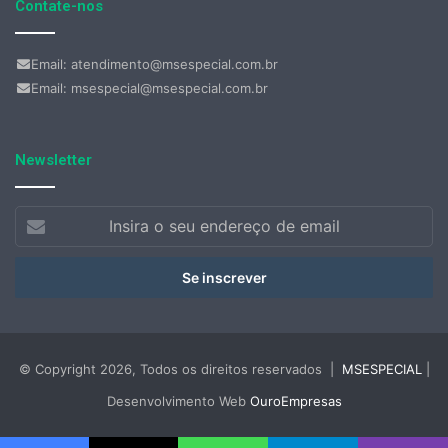
Contate-nos
Email: atendimento@msespecial.com.br
Email: msespecial@msespecial.com.br
Newsletter
Insira
o
seu
endereço
de
email
© Copyright 2026, Todos os direitos reservados |
MSESPECIAL
|
Desenvolvimento Web
OuroEmpresas