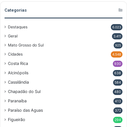
Categorias
Destaques
6.023
Geral
3.411
Mato Grosso do Sul
925
Cidades
4.548
Costa Rica
930
Alcinópolis
638
Cassilândia
584
Chapadão do Sul
480
Paranaíba
413
Paraíso das Aguas
372
Figueirão
294