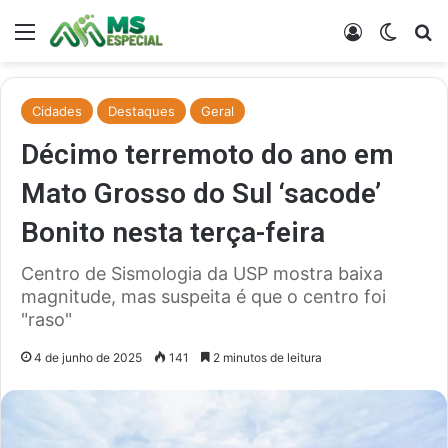
Menu
Entrar
Switch
Pr
Cidades
Destaques
Geral
Décimo terremoto do ano em
Mato Grosso do Sul ‘sacode’
Bonito nesta terça-feira
Centro de Sismologia da USP mostra baixa
magnitude, mas suspeita é que o centro foi
"raso"
4 de junho de 2025
141
2 minutos de leitura