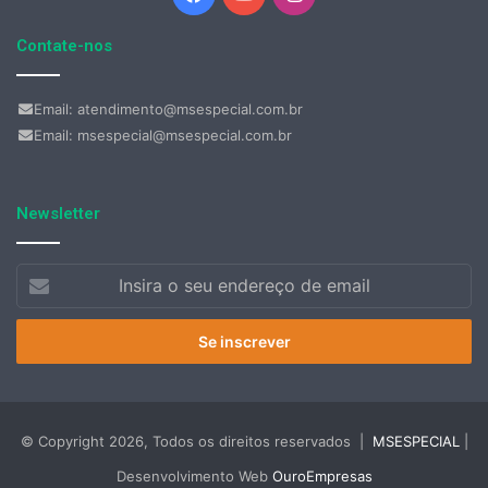
Contate-nos
Email: atendimento@msespecial.com.br
Email: msespecial@msespecial.com.br
Newsletter
Insira
o
seu
endereço
de
email
© Copyright 2026, Todos os direitos reservados |
MSESPECIAL
|
Desenvolvimento Web
OuroEmpresas