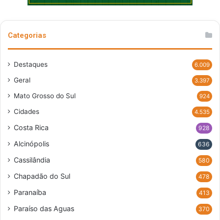
Categorias
Destaques
6.009
Geral
3.397
Mato Grosso do Sul
924
Cidades
4.535
Costa Rica
928
Alcinópolis
636
Cassilândia
580
Chapadão do Sul
478
Paranaíba
413
Paraíso das Aguas
370