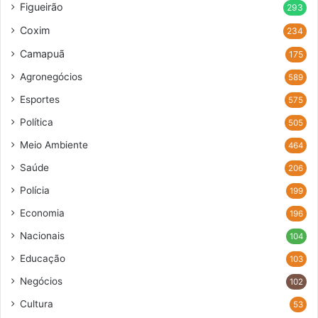
Figueirão
293
Coxim
234
Camapuã
175
Agronegócios
589
Esportes
575
Política
505
Meio Ambiente
464
Saúde
206
Polícia
199
Economia
196
Nacionais
104
Educação
103
Negócios
102
Cultura
53