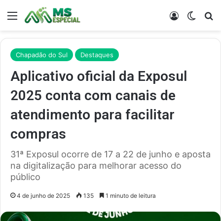
Menu
Entrar
Switch
Pr
Chapadão do Sul
Destaques
Aplicativo oficial da Exposul
2025 conta com canais de
atendimento para facilitar
compras
31ª Exposul ocorre de 17 a 22 de junho e aposta
na digitalização para melhorar acesso do
público
4 de junho de 2025
135
1 minuto de leitura