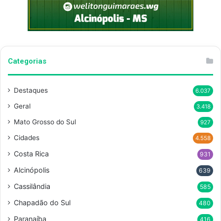
Categorias
Destaques
6.037
Geral
3.418
Mato Grosso do Sul
927
Cidades
4.558
Costa Rica
931
Alcinópolis
639
Cassilândia
585
Chapadão do Sul
480
Paranaíba
416