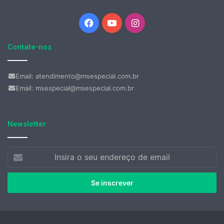
Facebook
YouTube
Instagram
Contate-nos
Email: atendimento@msespecial.com.br
Email: msespecial@msespecial.com.br
Newsletter
Insira
o
seu
endereço
de
email