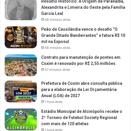
Resumo Histórico: A Origem de Paranaíba,
Alexandrita e Limeira do Oeste pela Família
Garcia Leal
46 minutos atrás
Peão de Cassilândia vence o desafio “O
Grande Ditado Bandeirantes” e fatura R$ 10
mil na Exposul
48 minutos atrás
Contrato para manutenção de pontes em
Coxim é renovado por R$ 2,55 milhões
57 minutos atrás
Prefeitura de Coxim abre consulta pública
para a elaboração da Lei Orçamentária
Anual (LOA) de 2027
1 hora atrás
Estádio Municipal de Alcinópolis recebe o
2º Torneio de Futebol Society Regional
com mais de 120 atletas
1 hora atrás