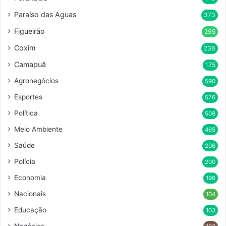
Paraíso das Aguas
373
Figueirão
295
Coxim
236
Camapuã
175
Agronegócios
590
Esportes
576
Política
508
Meio Ambiente
465
Saúde
206
Polícia
200
Economia
196
Nacionais
104
Educação
103
Negócios