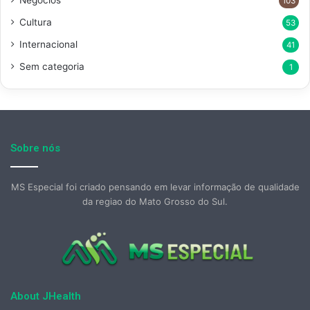
103
Cultura
53
Internacional
41
Sem categoria
1
Sobre nós
MS Especial foi criado pensando em levar informação de qualidade
da regiao do Mato Grosso do Sul.
About JHealth