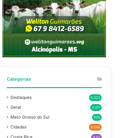
Categorias
Destaques
6.023
Geral
3.411
Mato Grosso do Sul
925
Cidades
4.548
Costa Rica
930