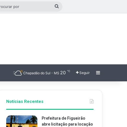
o aleatório
Procurar
por
℃
20
Barra Latera
Seguir
Chapadão do Sul - MS
Notícias Recentes
Prefeitura de Figueirão
abre licitação para locação