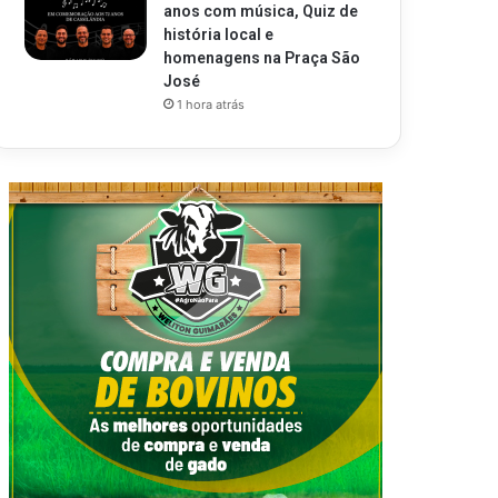
anos com música, Quiz de
história local e
homenagens na Praça São
José
1 hora atrás