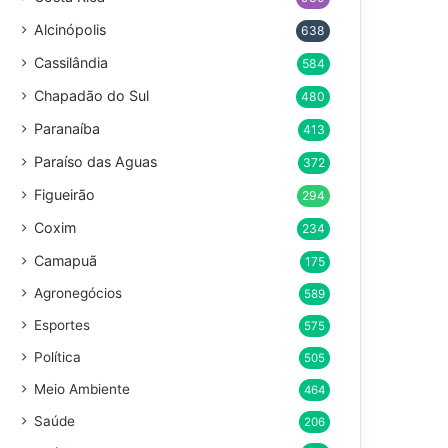
Alcinópolis
638
Cassilândia
584
Chapadão do Sul
480
Paranaíba
413
Paraíso das Aguas
372
Figueirão
294
Coxim
234
Camapuã
175
Agronegócios
589
Esportes
575
Política
505
Meio Ambiente
464
Saúde
206