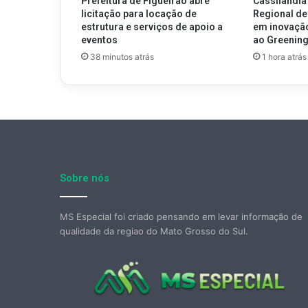
Prefeitura de Figueirão abre
Cassilândia
licitação para locação de
Regional de
estrutura e serviços de apoio a
em inovaçã
eventos
ao Greenin
38 minutos atrás
1 hora atrás
Sobre nós
MS Especial foi criado pensando em levar informação de
qualidade da regiao do Mato Grosso do Sul.