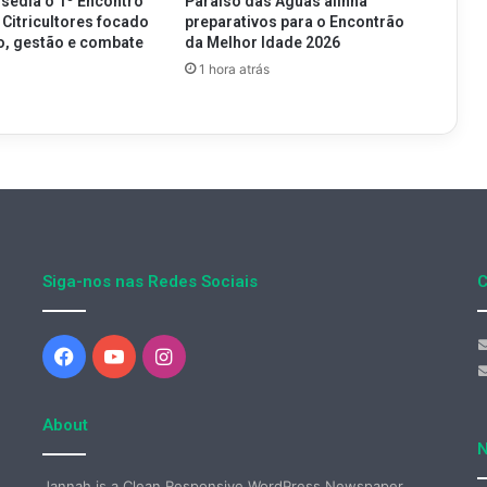
 sedia o 1º Encontro
Paraíso das Águas alinha
 Citricultores focado
preparativos para o Encontrão
o, gestão e combate
da Melhor Idade 2026
g
1 hora atrás
Siga-nos nas Redes Sociais
C
Facebook
YouTube
Instagram
About
N
Jannah is a Clean Responsive WordPress Newspaper,