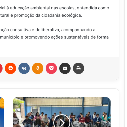
cial à educação ambiental nas escolas, entendida como
tural e promoção da cidadania ecológica.
nção consultiva e deliberativa, acompanhando a
o município e promovendo ações sustentáveis de forma
r
Pinterest
Reddit
VK
OK
Pocket
Compartilhar via e-mail
Imprimir