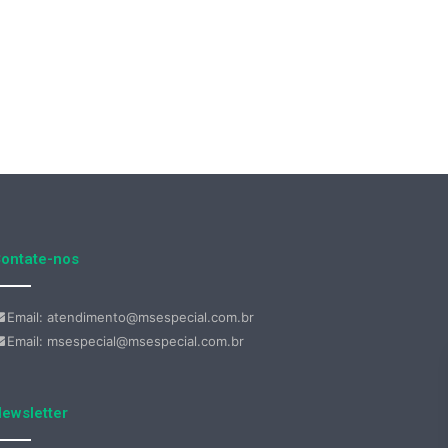
ontate-nos
Email: atendimento@msespecial.com.br
Email: msespecial@msespecial.com.br
ewsletter