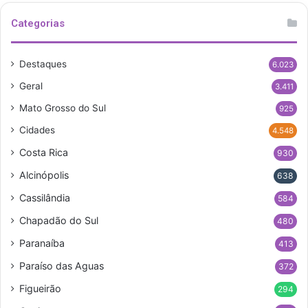
Categorias
Destaques
6.023
Geral
3.411
Mato Grosso do Sul
925
Cidades
4.548
Costa Rica
930
Alcinópolis
638
Cassilândia
584
Chapadão do Sul
480
Paranaíba
413
Paraíso das Aguas
372
Figueirão
294