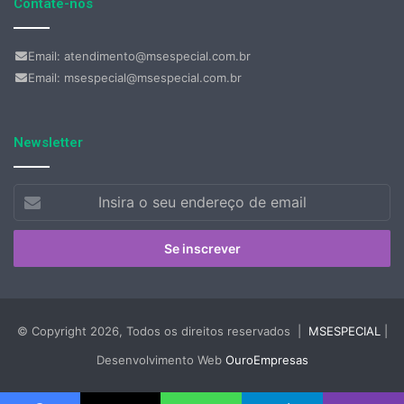
Contate-nos
Email: atendimento@msespecial.com.br
Email: msespecial@msespecial.com.br
Newsletter
Insira
o
seu
endereço
de
email
© Copyright 2026, Todos os direitos reservados |
MSESPECIAL
|
Desenvolvimento Web
OuroEmpresas