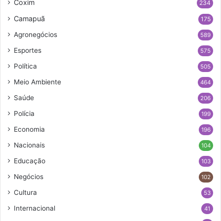
Coxim
234
Camapuã
175
Agronegócios
589
Esportes
575
Política
505
Meio Ambiente
464
Saúde
206
Polícia
199
Economia
196
Nacionais
104
Educação
103
Negócios
102
Cultura
53
Internacional
41