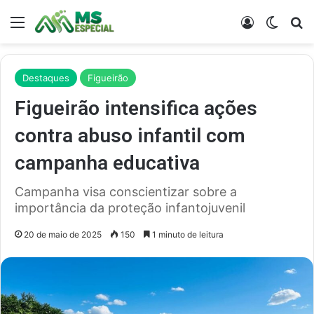
Menu
Entrar
Switch
Pr
Destaques
Figueirão
Figueirão intensifica ações
contra abuso infantil com
campanha educativa
Campanha visa conscientizar sobre a
importância da proteção infantojuvenil
20 de maio de 2025
150
1 minuto de leitura