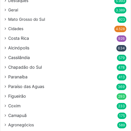
Destaques
5.993
Geral
3.389
Mato Grosso do Sul
923
Cidades
4.528
Costa Rica
926
Alcinópolis
634
Cassilândia
579
Chapadão do Sul
478
Paranaíba
413
Paraíso das Aguas
369
Figueirão
293
Coxim
233
Camapuã
175
Agronegócios
589