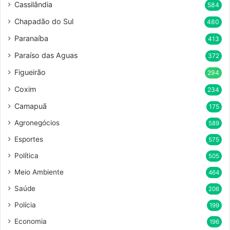
Cassilândia
584
Chapadão do Sul
480
Paranaíba
413
Paraíso das Aguas
372
Figueirão
294
Coxim
234
Camapuã
175
Agronegócios
589
Esportes
575
Política
505
Meio Ambiente
464
Saúde
206
Polícia
199
Economia
196