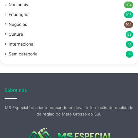
Nacionais
104
Educação
103
Negócios
102
Cultura
53
Internacional
41
Sem categoria
1
Sobre nós
MS Especial foi criado pensando em levar informação de qualidade
da regiao do Mato Grosso do Sul.