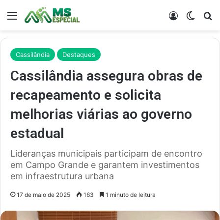
Menu
Entrar
Switch
Pr
Cassilândia
Destaques
Cassilândia assegura obras de
recapeamento e solicita
melhorias viárias ao governo
estadual
Lideranças municipais participam de encontro
em Campo Grande e garantem investimentos
em infraestrutura urbana
17 de maio de 2025
163
1 minuto de leitura