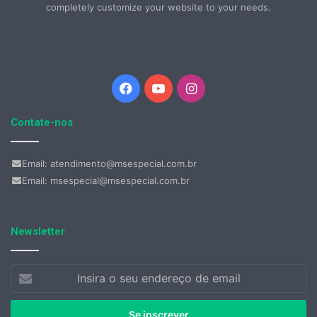
completely customize your website to your needs.
Facebook
YouTube
Instagram
Contate-nos
Email: atendimento@msespecial.com.br
Email: msespecial@msespecial.com.br
Newsletter
Insira
o
seu
endereço