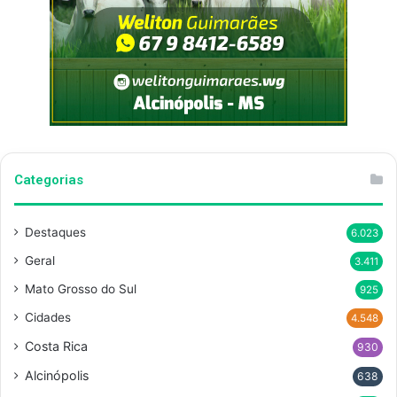
Categorias
Destaques
6.023
Geral
3.411
Mato Grosso do Sul
925
Cidades
4.548
Costa Rica
930
Alcinópolis
638