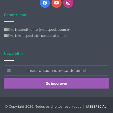
Facebook
YouTube
Instagram
Contate-nos
Email: atendimento@msespecial.com.br
Email: msespecial@msespecial.com.br
Newsletter
Insira
o
seu
endereço
de
email
© Copyright 2026, Todos os direitos reservados |
MSESPECIAL
|