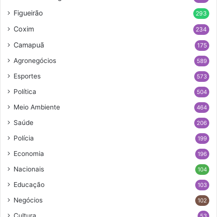
Figueirão
293
Coxim
234
Camapuã
175
Agronegócios
589
Esportes
573
Política
504
Meio Ambiente
464
Saúde
206
Polícia
199
Economia
196
Nacionais
104
Educação
103
Negócios
102
Cultura
53