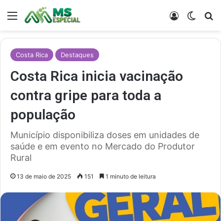
Menu
Entrar
Switch
Pr
Costa Rica
Destaques
Costa Rica inicia vacinação
contra gripe para toda a
população
Município disponibiliza doses em unidades de
saúde e em evento no Mercado do Produtor
Rural
13 de maio de 2025
151
1 minuto de leitura