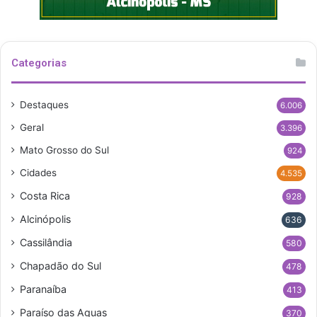
Categorias
Destaques
6.006
Geral
3.396
Mato Grosso do Sul
924
Cidades
4.535
Costa Rica
928
Alcinópolis
636
Cassilândia
580
Chapadão do Sul
478
Paranaíba
413
Paraíso das Aguas
370