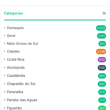
Categorias
Destaques
6.023
Geral
3.411
Mato Grosso do Sul
925
Cidades
4.548
Costa Rica
930
Alcinópolis
638
Cassilândia
584
Chapadão do Sul
480
Paranaíba
413
Paraíso das Aguas
372
Figueirão
294