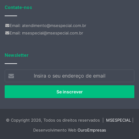
Contate-nos
Email: atendimento@msespecial.com.br
Email: msespecial@msespecial.com.br
Newsletter
Insira
o
seu
endereço
de
email
© Copyright 2026, Todos os direitos reservados |
MSESPECIAL
|
Desenvolvimento Web
OuroEmpresas