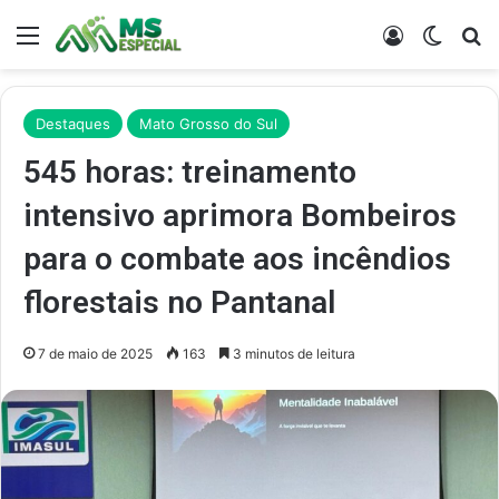
Menu
Entrar
Switch
Pr
Destaques
Mato Grosso do Sul
545 horas: treinamento
intensivo aprimora Bombeiros
para o combate aos incêndios
florestais no Pantanal
7 de maio de 2025
163
3 minutos de leitura