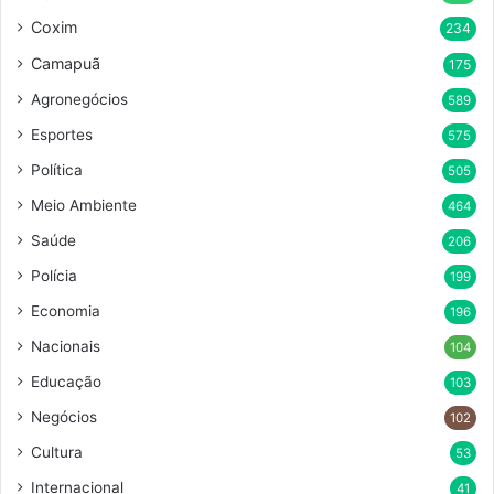
Coxim
234
Camapuã
175
Agronegócios
589
Esportes
575
Política
505
Meio Ambiente
464
Saúde
206
Polícia
199
Economia
196
Nacionais
104
Educação
103
Negócios
102
Cultura
53
Internacional
41