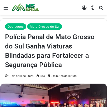
Menu
Entrar
Switch
Pr
Destaques
Mato Grosso do Sul
Polícia Penal de Mato Grosso
do Sul Ganha Viaturas
Blindadas para Fortalecer a
Segurança Pública
18 de abril de 2025
183
2 minutos de leitura