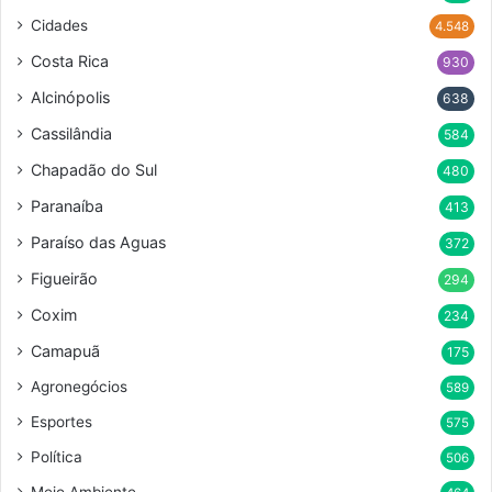
Cidades
4.548
Costa Rica
930
Alcinópolis
638
Cassilândia
584
Chapadão do Sul
480
Paranaíba
413
Paraíso das Aguas
372
Figueirão
294
Coxim
234
Camapuã
175
Agronegócios
589
Esportes
575
Política
506