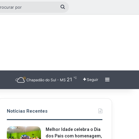
go aleatório
Procurar
por
℃
21
Barra Latera
Seguir
Chapadão do Sul - MS
Notícias Recentes
Melhor Idade celebra o Dia
dos Pais com homenagem,