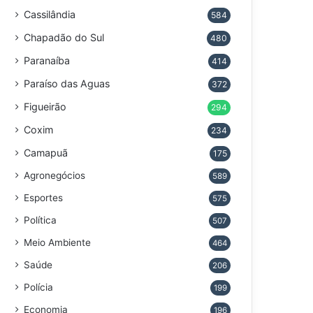
Cassilândia
584
Chapadão do Sul
480
Paranaíba
414
Paraíso das Aguas
372
Figueirão
294
Coxim
234
Camapuã
175
Agronegócios
589
Esportes
575
Política
507
Meio Ambiente
464
Saúde
206
Polícia
199
Economia
196