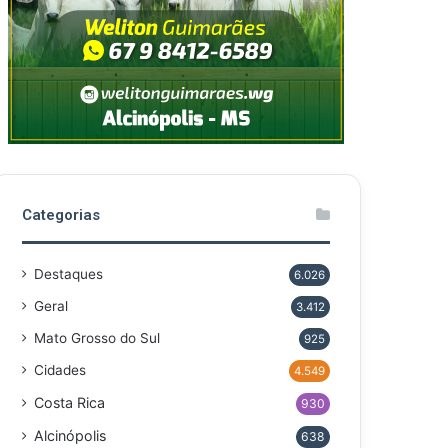
Categorias
Destaques
6.026
Geral
3.412
Mato Grosso do Sul
925
Cidades
4.549
Costa Rica
930
Alcinópolis
638