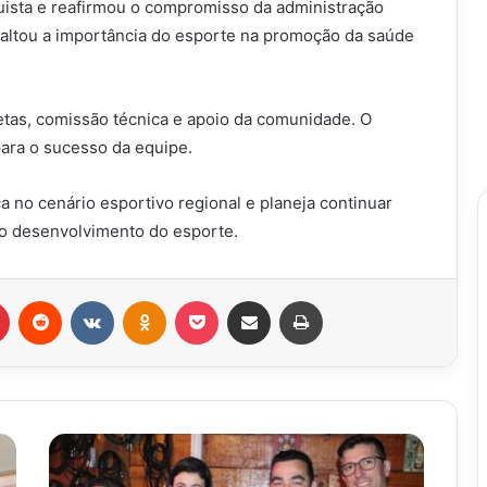
uista e reafirmou o compromisso da administração
saltou a importância do esporte na promoção da saúde
tletas, comissão técnica e apoio da comunidade.
O
ara o sucesso da equipe.
ça no cenário esportivo regional e planeja continuar
a o desenvolvimento do esporte.
r
Pinterest
Reddit
VK
OK
Pocket
Compartilhar via e-mail
Imprimir