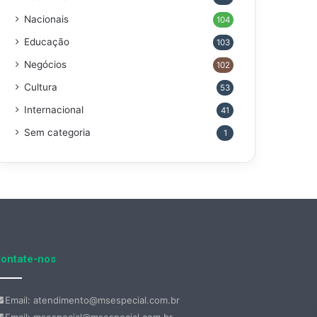
Nacionais
104
Educação
103
Negócios
102
Cultura
53
Internacional
41
Sem categoria
1
ontate-nos
Email: atendimento@msespecial.com.br