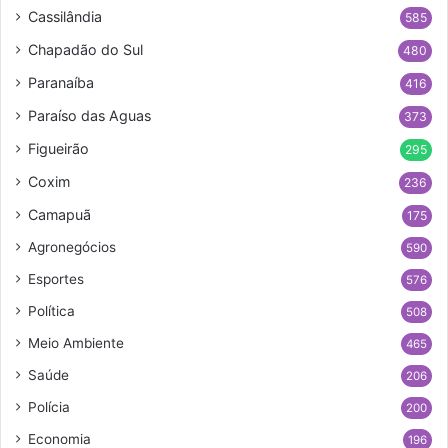
Cassilândia
585
Chapadão do Sul
480
Paranaíba
416
Paraíso das Aguas
373
Figueirão
295
Coxim
236
Camapuã
175
Agronegócios
590
Esportes
576
Política
508
Meio Ambiente
465
Saúde
206
Polícia
200
Economia
196