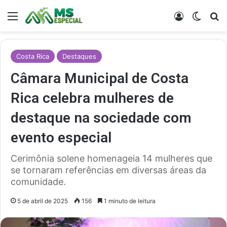
Menu
Entrar
Switch
Pr
Costa Rica
Destaques
Câmara Municipal de Costa
Rica celebra mulheres de
destaque na sociedade com
evento especial
Cerimônia solene homenageia 14 mulheres que
se tornaram referências em diversas áreas da
comunidade.
5 de abril de 2025
156
1 minuto de leitura