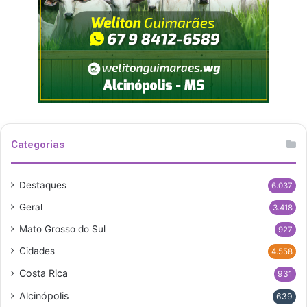
Categorias
Destaques
6.037
Geral
3.418
Mato Grosso do Sul
927
Cidades
4.558
Costa Rica
931
Alcinópolis
639