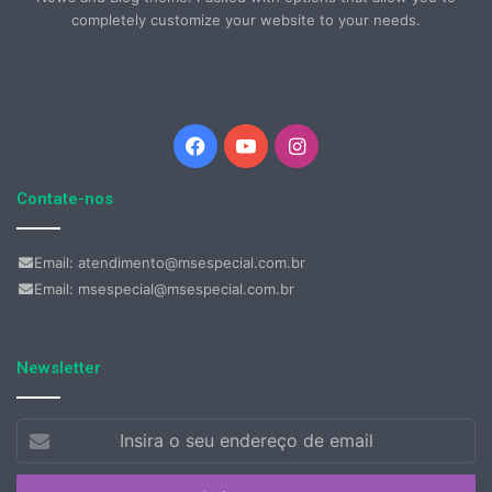
completely customize your website to your needs.
Facebook
YouTube
Instagram
Contate-nos
Email: atendimento@msespecial.com.br
Email: msespecial@msespecial.com.br
Newsletter
Insira
o
seu