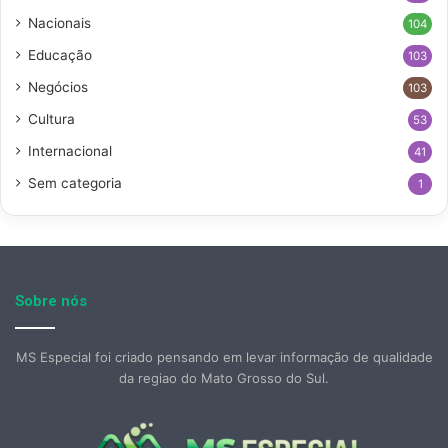
Nacionais
104
Educação
103
Negócios
103
Cultura
53
Internacional
41
Sem categoria
1
Sobre nós
MS Especial foi criado pensando em levar informação de qualidade
da regiao do Mato Grosso do Sul.