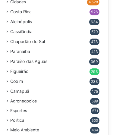
Cidades
4.528
Costa Rica
926
Alcinópolis
634
Cassilândia
579
Chapadão do Sul
478
Paranaíba
413
Paraíso das Aguas
369
Figueirão
293
Coxim
233
Camapuã
175
Agronegócios
589
Esportes
571
Política
500
Meio Ambiente
464