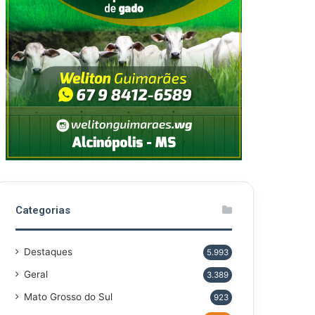
Categorias
Destaques
5.993
Geral
3.389
Mato Grosso do Sul
923