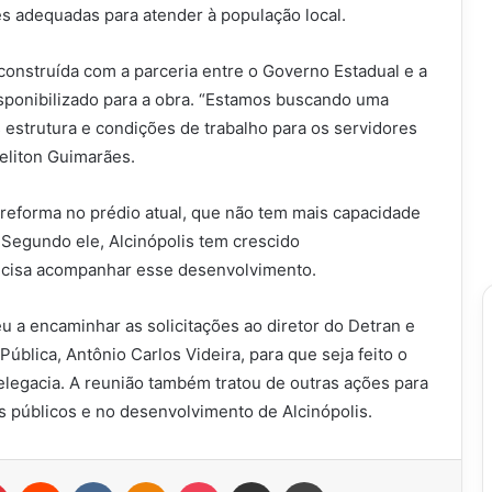
 adequadas para atender à população local.
 construída com a parceria entre o Governo Estadual e a
disponibilizado para a obra. “Estamos buscando uma
is estrutura e condições de trabalho para os servidores
eliton Guimarães.
a reforma no prédio atual, que não tem mais capacidade
Segundo ele, Alcinópolis tem crescido
precisa acompanhar esse desenvolvimento.
a encaminhar as solicitações ao diretor do Detran e
ública, Antônio Carlos Videira, para que seja feito o
elegacia. A reunião também tratou de outras ações para
s públicos e no desenvolvimento de Alcinópolis.
r
Pinterest
Reddit
VK
OK
Pocket
Compartilhar via e-mail
Imprimir