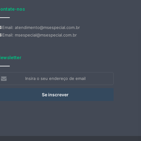
ontate-nos
Email: atendimento@msespecial.com.br
Email: msespecial@msespecial.com.br
ewsletter
nsira
eu
ndereço
e
mail