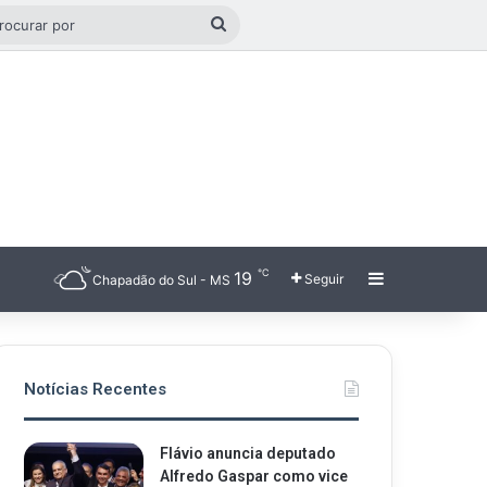
go aleatório
Procurar
por
℃
19
Barra Latera
Seguir
Chapadão do Sul - MS
Notícias Recentes
Flávio anuncia deputado
Alfredo Gaspar como vice