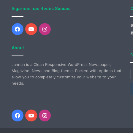
Siga-nos nas Redes Sociais
C
Facebook
YouTube
Instagram
About
N
Jannah is a Clean Responsive WordPress Newspaper,
Magazine, News and Blog theme. Packed with options that
I
allow you to completely customize your website to your
o
needs.
s
e
d
e
Facebook
YouTube
Instagram