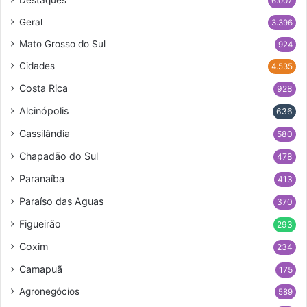
6.007
Geral
3.396
Mato Grosso do Sul
924
Cidades
4.535
Costa Rica
928
Alcinópolis
636
Cassilândia
580
Chapadão do Sul
478
Paranaíba
413
Paraíso das Aguas
370
Figueirão
293
Coxim
234
Camapuã
175
Agronegócios
589