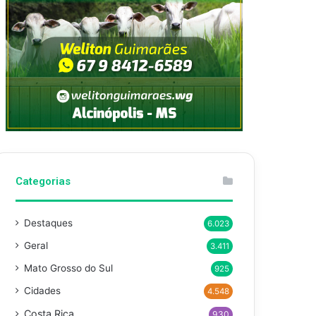
Categorias
Destaques
6.023
Geral
3.411
Mato Grosso do Sul
925
Cidades
4.548
Costa Rica
930