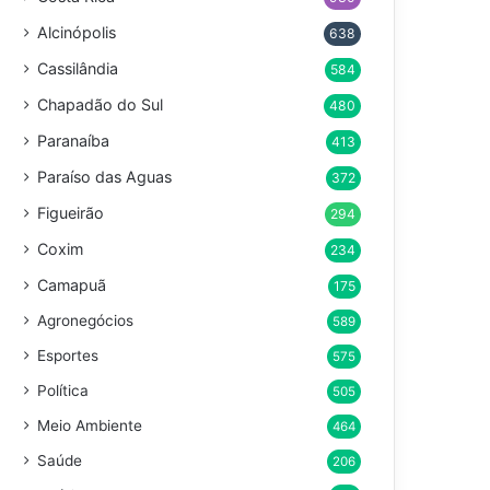
Alcinópolis
638
Cassilândia
584
Chapadão do Sul
480
Paranaíba
413
Paraíso das Aguas
372
Figueirão
294
Coxim
234
Camapuã
175
Agronegócios
589
Esportes
575
Política
505
Meio Ambiente
464
Saúde
206