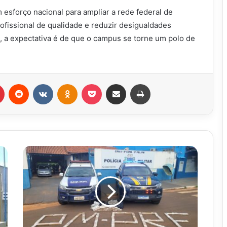
 esforço nacional para ampliar a rede federal de
rofissional de qualidade e reduzir desigualdades
, a expectativa é de que o campus se torne um polo de
r
Pinterest
Reddit
VK
OK
Pocket
Compartilhar via e-mail
Imprimir