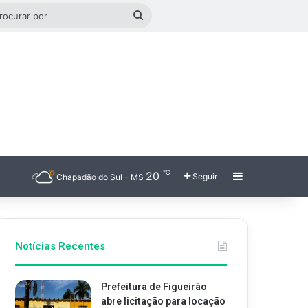
go aleatório
Procurar
por
℃
20
Barra Latera
Seguir
Chapadão do Sul - MS
Notícias Recentes
Prefeitura de Figueirão
abre licitação para locação