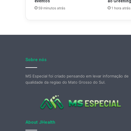
eventos
ao Greenin
59 minutos atrás
1 hora atrás
Sobre nós
MS Especial foi criado pensando em levar informação de
qualidade da regiao do Mato Grosso do Sul.
About JHealth