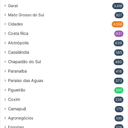
Geral
3.418
Mato Grosso do Sul
927
Cidades
4.558
Costa Rica
931
Alcinópolis
639
Cassilândia
585
Chapadão do Sul
480
Paranaíba
416
Paraíso das Aguas
373
Figueirão
295
Coxim
236
Camapuã
175
Agronegócios
590
Esportes
576