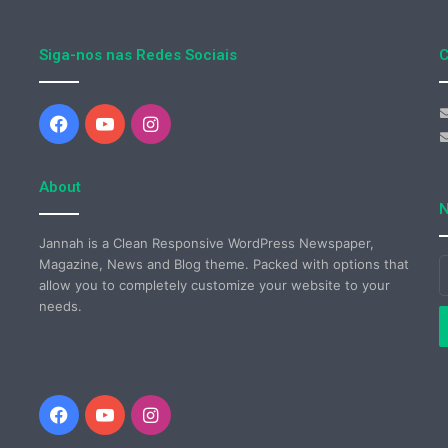
Siga-nos nas Redes Sociais
C
Facebook
YouTube
Instagram
About
N
Jannah is a Clean Responsive WordPress Newspaper,
Magazine, News and Blog theme. Packed with options that
I
allow you to completely customize your website to your
o
needs.
s
e
d
e
Facebook
YouTube
Instagram