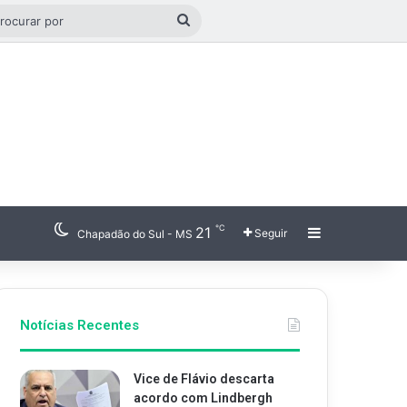
go aleatório
Procurar
por
℃
21
Barra Latera
Seguir
Chapadão do Sul - MS
Notícias Recentes
Vice de Flávio descarta
acordo com Lindbergh