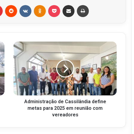
r
Pinterest
Reddit
VK
OK
Pocket
Compartilhar via e-mail
Imprimir
Administração de Cassilândia define
metas para 2025 em reunião com
vereadores