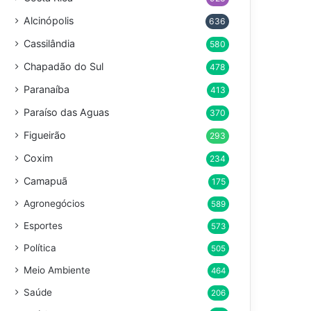
Alcinópolis
636
Cassilândia
580
Chapadão do Sul
478
Paranaíba
413
Paraíso das Aguas
370
Figueirão
293
Coxim
234
Camapuã
175
Agronegócios
589
Esportes
573
Política
505
Meio Ambiente
464
Saúde
206