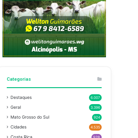
Categorias
Destaques
6.007
Geral
3.396
Mato Grosso do Sul
924
Cidades
4.535
Costa Rica
928