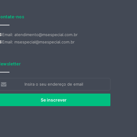
ontate-nos
Email: atendimento@msespecial.com.br
Email: msespecial@msespecial.com.br
ewsletter
nsira
eu
ndereço
e
mail