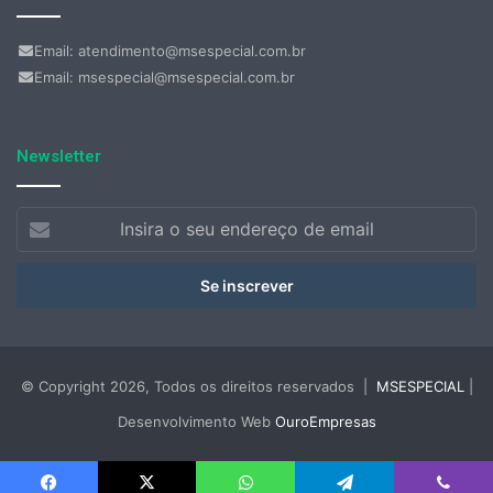
Email: atendimento@msespecial.com.br
Email: msespecial@msespecial.com.br
Newsletter
Insira
o
seu
endereço
de
email
© Copyright 2026, Todos os direitos reservados |
MSESPECIAL
|
Desenvolvimento Web
OuroEmpresas