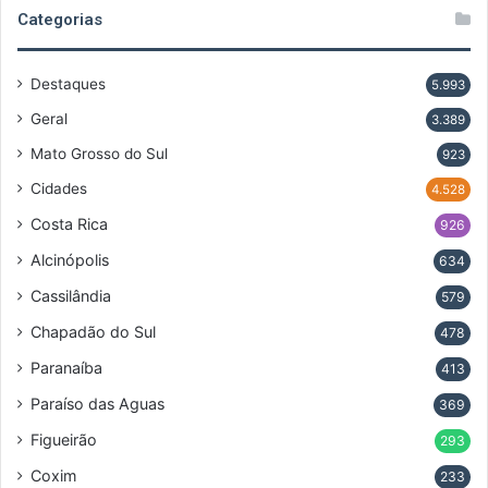
Categorias
Destaques
5.993
Geral
3.389
Mato Grosso do Sul
923
Cidades
4.528
Costa Rica
926
Alcinópolis
634
Cassilândia
579
Chapadão do Sul
478
Paranaíba
413
Paraíso das Aguas
369
Figueirão
293
Coxim
233