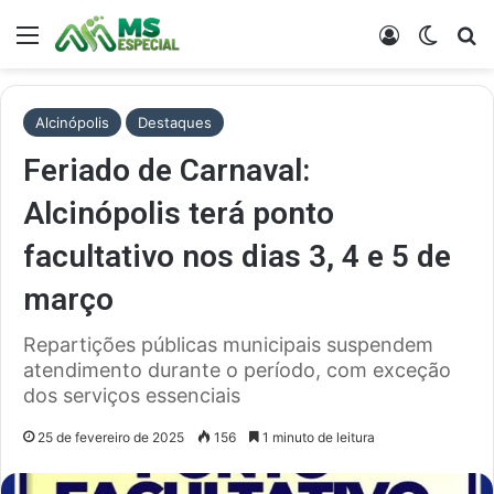
Menu
Entrar
Switch
Pr
Alcinópolis
Destaques
Feriado de Carnaval:
Alcinópolis terá ponto
facultativo nos dias 3, 4 e 5 de
março
Repartições públicas municipais suspendem
atendimento durante o período, com exceção
dos serviços essenciais
25 de fevereiro de 2025
156
1 minuto de leitura