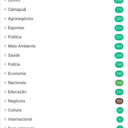
234
Camapuã
175
Agronegócios
589
Esportes
575
Política
505
Meio Ambiente
464
Saúde
206
Polícia
199
Economia
196
Nacionais
104
Educação
103
Negócios
102
Cultura
53
Internacional
41