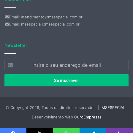
Email: atendimento@msespecial.com.br
Email: msespecial@msespecial.com.br
Newsletter
Insira
o
seu
endereço
de
email
© Copyright 2026, Todos os direitos reservados |
MSESPECIAL
|
Desenvolvimento Web
OuroEmpresas