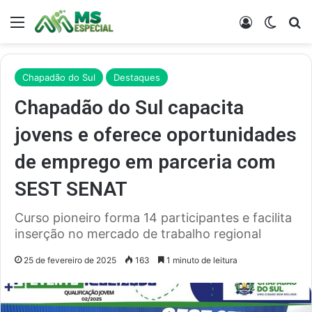
Menu
Entrar
Switch
Pr
Chapadão do Sul
Destaques
Chapadão do Sul capacita
jovens e oferece oportunidades
de emprego em parceria com
SEST SENAT
Curso pioneiro forma 14 participantes e facilita
inserção no mercado de trabalho regional
25 de fevereiro de 2025
163
1 minuto de leitura