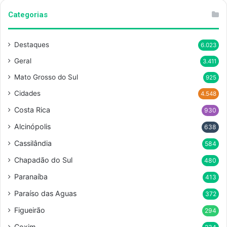
Categorias
Destaques
6.023
Geral
3.411
Mato Grosso do Sul
925
Cidades
4.548
Costa Rica
930
Alcinópolis
638
Cassilândia
584
Chapadão do Sul
480
Paranaíba
413
Paraíso das Aguas
372
Figueirão
294
Coxim