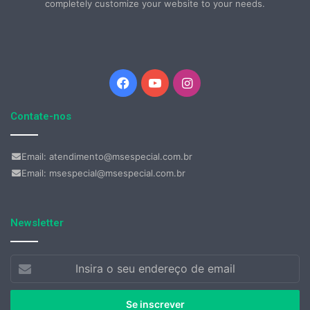
completely customize your website to your needs.
Facebook
YouTube
Instagram
Contate-nos
Email: atendimento@msespecial.com.br
Email: msespecial@msespecial.com.br
Newsletter
Insira
o
seu
endereço