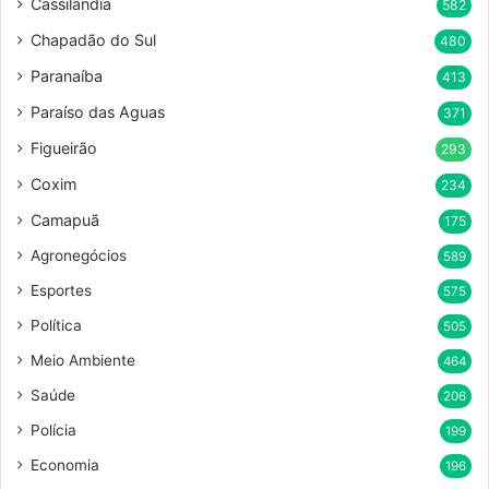
Cassilândia
582
Chapadão do Sul
480
Paranaíba
413
Paraíso das Aguas
371
Figueirão
293
Coxim
234
Camapuã
175
Agronegócios
589
Esportes
575
Política
505
Meio Ambiente
464
Saúde
206
Polícia
199
Economia
196