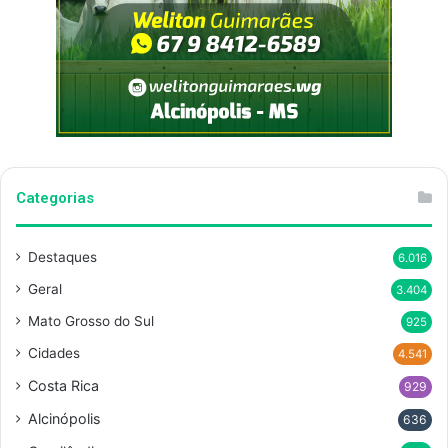
Categorias
Destaques
6.016
Geral
3.404
Mato Grosso do Sul
925
Cidades
4.541
Costa Rica
929
Alcinópolis
636