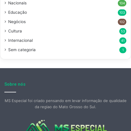
Nacionais
104
Educação
103
Negócios
102
Cultura
53
Internacional
41
Sem categoria
1
Sobre nós
MS Especial foi criado pensando em levar informação de qualidade
da regiao do Mato Grosso do Sul.