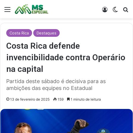
Menu
Entrar
Switch
Pr
Costa Rica
Destaques
Costa Rica defende
invencibilidade contra Operário
na capital
Partida deste sábado é decisiva para as
ambições das equipes no Estadual
13 de fevereiro de 2025
159
1 minuto de leitura