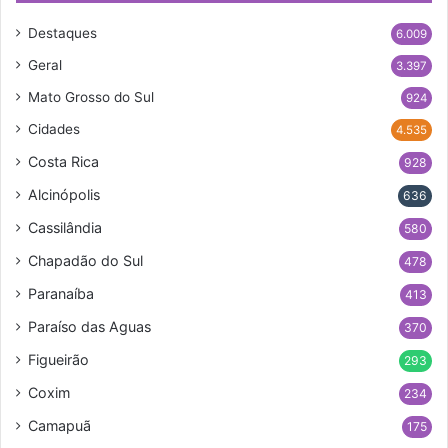
Destaques
6.009
Geral
3.397
Mato Grosso do Sul
924
Cidades
4.535
Costa Rica
928
Alcinópolis
636
Cassilândia
580
Chapadão do Sul
478
Paranaíba
413
Paraíso das Aguas
370
Figueirão
293
Coxim
234
Camapuã
175