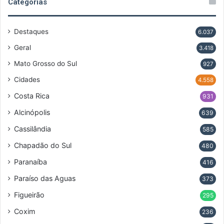
Categorias
Destaques
6.037
Geral
3.418
Mato Grosso do Sul
927
Cidades
4.558
Costa Rica
931
Alcinópolis
639
Cassilândia
585
Chapadão do Sul
480
Paranaíba
416
Paraíso das Aguas
373
Figueirão
295
Coxim
236