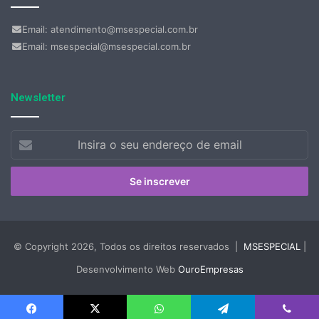
Email: atendimento@msespecial.com.br
Email: msespecial@msespecial.com.br
Newsletter
Insira
o
seu
endereço
de
email
© Copyright 2026, Todos os direitos reservados |
MSESPECIAL
|
Desenvolvimento Web
OuroEmpresas