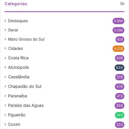
Categorias
Destaques
5.999
Geral
3.390
Mato Grosso do Sul
924
Cidades
4.528
Costa Rica
926
Alcinópolis
634
Cassilândia
579
Chapadão do Sul
478
Paranaíba
413
Paraíso das Aguas
369
Figueirão
293
Coxim
233