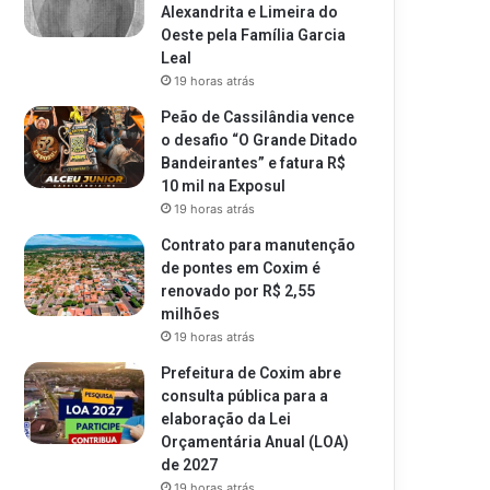
Alexandrita e Limeira do
Oeste pela Família Garcia
Leal
19 horas atrás
Peão de Cassilândia vence
o desafio “O Grande Ditado
Bandeirantes” e fatura R$
10 mil na Exposul
19 horas atrás
Contrato para manutenção
de pontes em Coxim é
renovado por R$ 2,55
milhões
19 horas atrás
Prefeitura de Coxim abre
consulta pública para a
elaboração da Lei
Orçamentária Anual (LOA)
de 2027
19 horas atrás