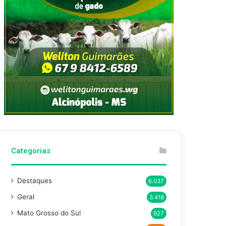
Categorias
Destaques
6.037
Geral
3.418
Mato Grosso do Sul
927