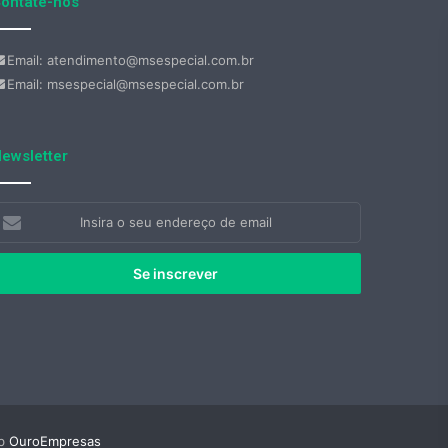
ontate-nos
Email: atendimento@msespecial.com.br
Email: msespecial@msespecial.com.br
ewsletter
nsira
eu
ndereço
e
mail
eb
OuroEmpresas