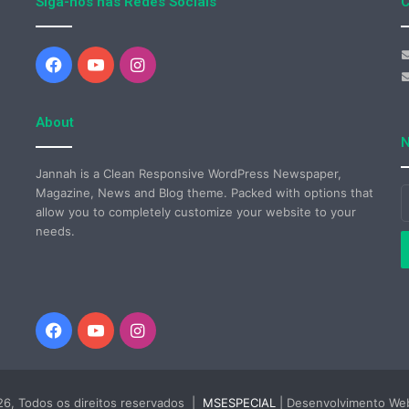
Siga-nos nas Redes Sociais
C
Facebook
YouTube
Instagram
About
N
Jannah is a Clean Responsive WordPress Newspaper,
Magazine, News and Blog theme. Packed with options that
I
allow you to completely customize your website to your
o
needs.
s
e
d
e
Facebook
YouTube
Instagram
6, Todos os direitos reservados |
MSESPECIAL
| Desenvolvimento W