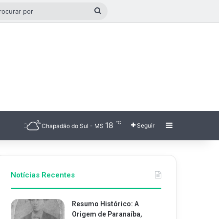
o aleatório
Procurar
por
℃
18
Barra Latera
Seguir
Chapadão do Sul - MS
Notícias Recentes
Resumo Histórico: A
Origem de Paranaíba,