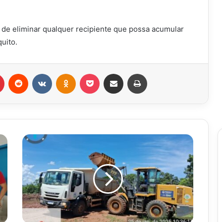
 de eliminar qualquer recipiente que possa acumular
uito.
r
Pinterest
Reddit
VK
OK
Pocket
Compartilhar via e-mail
Imprimir