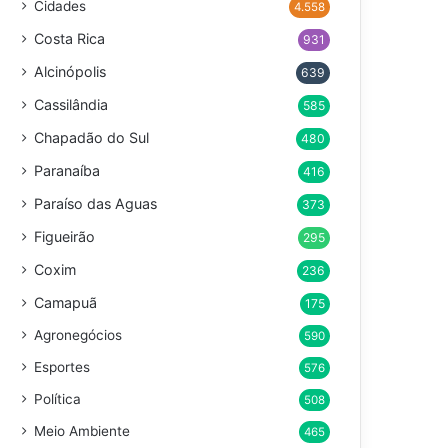
Cidades
4.558
Costa Rica
931
Alcinópolis
639
Cassilândia
585
Chapadão do Sul
480
Paranaíba
416
Paraíso das Aguas
373
Figueirão
295
Coxim
236
Camapuã
175
Agronegócios
590
Esportes
576
Política
508
Meio Ambiente
465