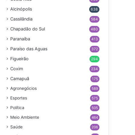
Alcinópolis
638
Cassilândia
584
Chapadão do Sul
480
Paranaíba
413
Paraíso das Aguas
372
Figueirão
294
Coxim
234
Camapuã
175
Agronegócios
589
Esportes
575
Política
505
Meio Ambiente
464
Saúde
206