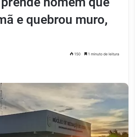
a prende homem que
rmã e quebrou muro,
150
1 minuto de leitura