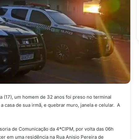
a (17), um homem de 32 anos foi preso no terminal
 a casa de sua irmã, e quebrar muro, janela e celular. A
oria de Comunicação da 4ªCIPM, por volta das 06h
recer em uma residência na Rua Anisio Pereira de