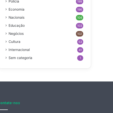
Polícia
199
Economia
196
Nacionais
104
Educação
103
Negócios
102
Cultura
53
Internacional
41
Sem categoria
1
ontate-nos