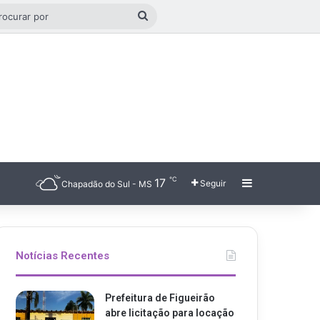
o aleatório
Procurar
por
℃
17
Barra Latera
Seguir
Chapadão do Sul - MS
Notícias Recentes
Prefeitura de Figueirão
abre licitação para locação