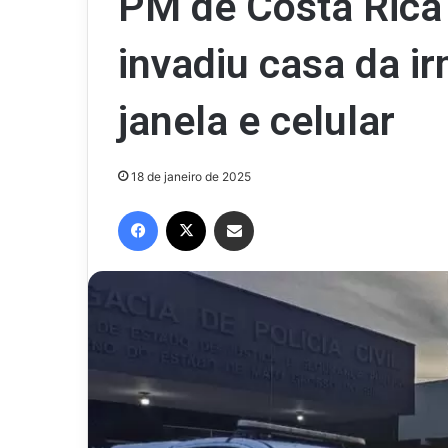
PM de Costa Ric
invadiu casa da i
janela e celular
18 de janeiro de 2025
Facebook
X
Compartilhar via e-mail