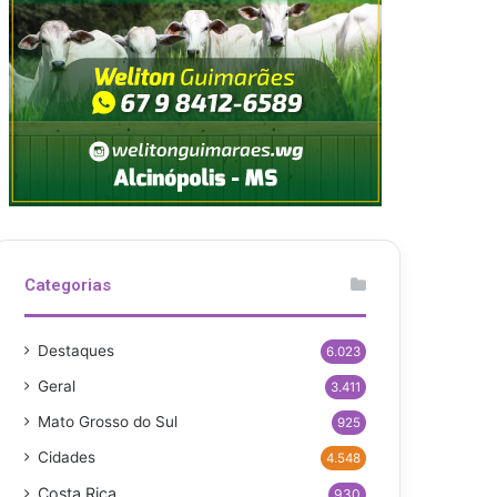
Categorias
Destaques
6.023
Geral
3.411
Mato Grosso do Sul
925
Cidades
4.548
Costa Rica
930