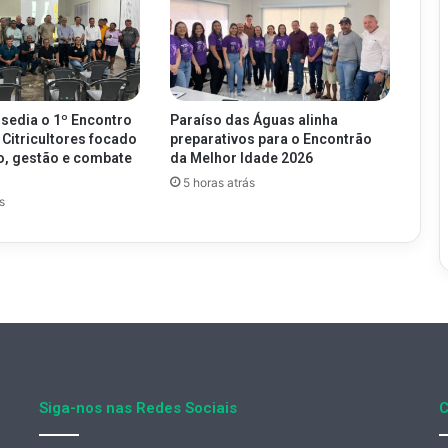
 sedia o 1º Encontro
Paraíso das Águas alinha
 Citricultores focado
preparativos para o Encontrão
o, gestão e combate
da Melhor Idade 2026
g
5 horas atrás
s
Siga-nos nas Redes Sociais
C