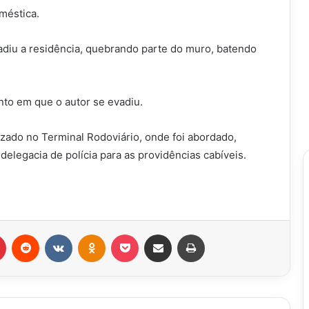
méstica.
vadiu a residência, quebrando parte do muro, batendo
nto em que o autor se evadiu.
lizado no Terminal Rodoviário, onde foi abordado,
elegacia de polícia para as providências cabíveis.
r
Pinterest
Reddit
VK
OK
Pocket
Compartilhar via e-mail
Imprimir