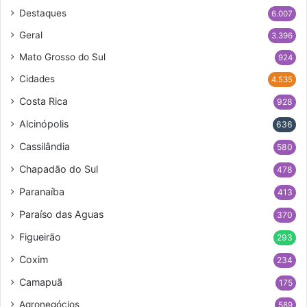
Destaques
6.007
Geral
3.396
Mato Grosso do Sul
924
Cidades
4.535
Costa Rica
928
Alcinópolis
636
Cassilândia
580
Chapadão do Sul
478
Paranaíba
413
Paraíso das Aguas
370
Figueirão
293
Coxim
234
Camapuã
175
Agronegócios
589