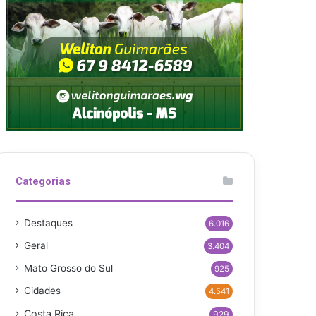
Categorias
Destaques
6.016
Geral
3.404
Mato Grosso do Sul
925
Cidades
4.541
Costa Rica
929