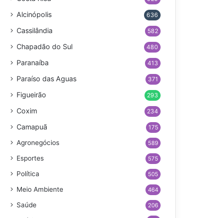
Alcinópolis
636
Cassilândia
582
Chapadão do Sul
480
Paranaíba
413
Paraíso das Aguas
371
Figueirão
293
Coxim
234
Camapuã
175
Agronegócios
589
Esportes
575
Política
505
Meio Ambiente
464
Saúde
206