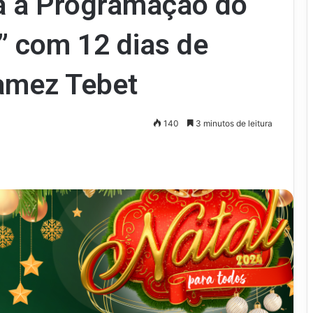
ga a Programação do
” com 12 dias de
Ramez Tebet
140
3 minutos de leitura