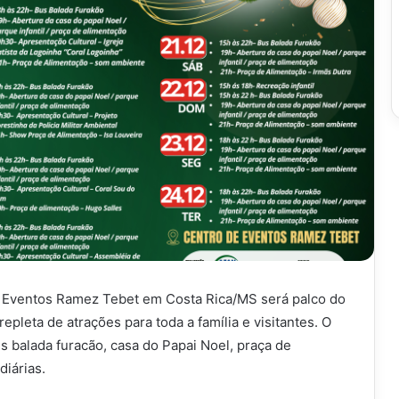
 Eventos Ramez Tebet em Costa Rica/MS será palco do
epleta de atrações para toda a família e visitantes. O
us balada furacão, casa do Papai Noel, praça de
diárias.