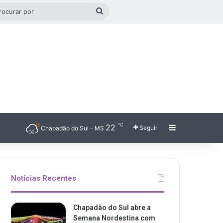
o aleatório
Procurar
por
℃
22
Barra Latera
Seguir
Chapadão do Sul - MS
Notícias Recentes
Chapadão do Sul abre a
Semana Nordestina com