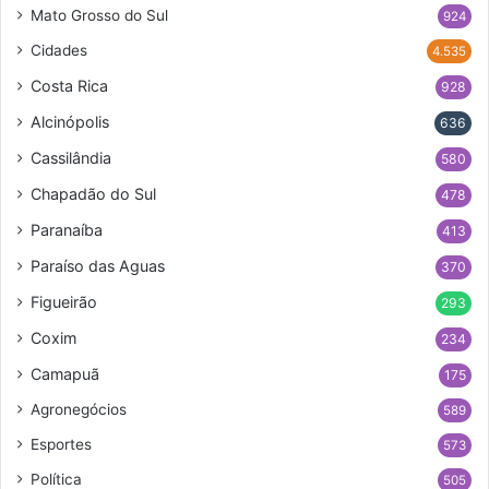
Mato Grosso do Sul
924
Cidades
4.535
Costa Rica
928
Alcinópolis
636
Cassilândia
580
Chapadão do Sul
478
Paranaíba
413
Paraíso das Aguas
370
Figueirão
293
Coxim
234
Camapuã
175
Agronegócios
589
Esportes
573
Política
505