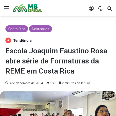
Menu
Entrar
Switch
Pr
Costa Rica
Destaques
Tendência
Escola Joaquim Faustino Rosa
abre série de Formaturas da
REME em Costa Rica
6 de dezembro de 2024
160
2 minutos de leitura