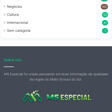
Negócios
102
Cultura
53
Internacional
41
Sem categoria
1
Sobre nós
MS Especial foi criado pensando em levar informação de qualidade
da regiao do Mato Grosso do Sul.