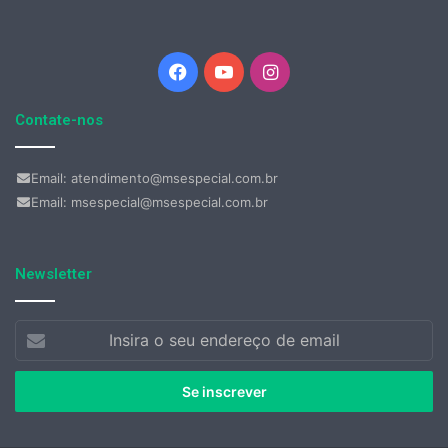
Facebook
YouTube
Instagram
Contate-nos
Email: atendimento@msespecial.com.br
Email: msespecial@msespecial.com.br
Newsletter
Insira
o
seu
endereço
de
email