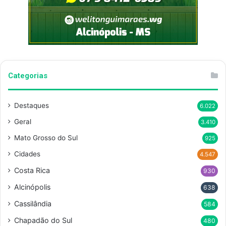
Categorias
Destaques
6.022
Geral
3.410
Mato Grosso do Sul
925
Cidades
4.547
Costa Rica
930
Alcinópolis
638
Cassilândia
584
Chapadão do Sul
480