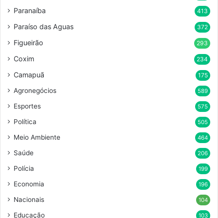
Paranaíba
413
Paraíso das Aguas
372
Figueirão
293
Coxim
234
Camapuã
175
Agronegócios
589
Esportes
575
Política
505
Meio Ambiente
464
Saúde
206
Polícia
199
Economia
196
Nacionais
104
Educação
103