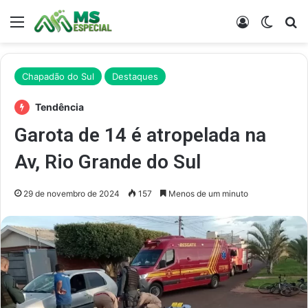
Menu
Entrar
Switch
Pr
Chapadão do Sul
Destaques
Tendência
Garota de 14 é atropelada na
Av, Rio Grande do Sul
29 de novembro de 2024
157
Menos de um minuto