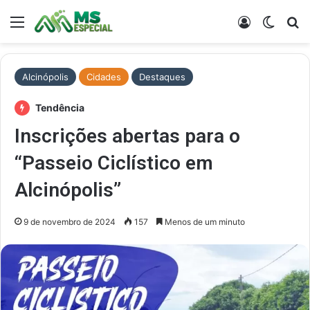
Menu
Entrar
Switch
Pr
Alcinópolis
Cidades
Destaques
Tendência
Inscrições abertas para o
“Passeio Ciclístico em
Alcinópolis”
9 de novembro de 2024
157
Menos de um minuto