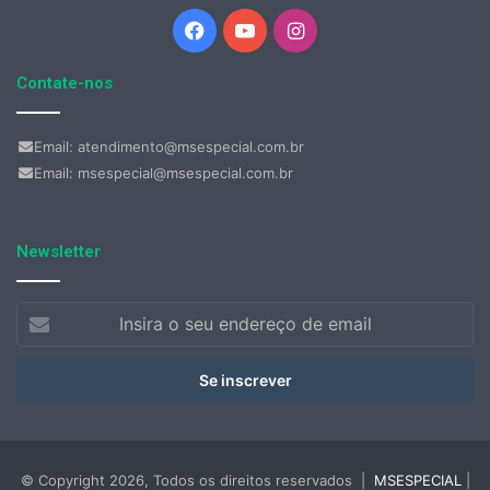
Facebook
YouTube
Instagram
Contate-nos
Email: atendimento@msespecial.com.br
Email: msespecial@msespecial.com.br
Newsletter
Insira
o
seu
endereço
de
email
© Copyright 2026, Todos os direitos reservados |
MSESPECIAL
|