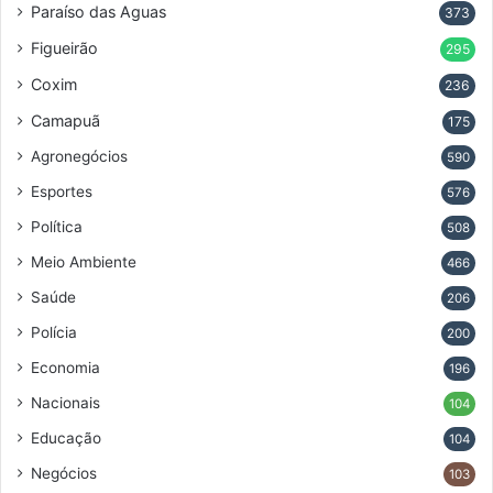
Paraíso das Aguas
373
Figueirão
295
Coxim
236
Camapuã
175
Agronegócios
590
Esportes
576
Política
508
Meio Ambiente
466
Saúde
206
Polícia
200
Economia
196
Nacionais
104
Educação
104
Negócios
103