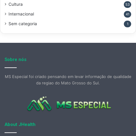
Cultura
53
Internacional
41
Sem categoria
1
Sobre nós
MS Especial foi criado pensando em levar informação de qualidade
da regiao do Mato Grosso do Sul.
About JHealth