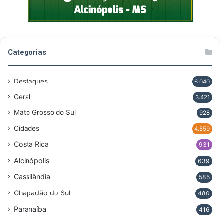
Categorias
Destaques
6.040
Geral
3.421
Mato Grosso do Sul
928
Cidades
4.559
Costa Rica
931
Alcinópolis
639
Cassilândia
585
Chapadão do Sul
480
Paranaíba
416