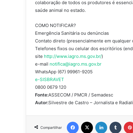
colaboração de todos os produtores é essenci
saúde animal no estado.
COMO NOTIFICAR?
Emergência Sanitária ou denúncias
Contato direto (presencialmente em qualquer 
Telefones fixos ou celular dos escritórios (en
site
http://www.iagro.ms.gov.br/
)
e-mail
notifica@iagro.ms.gov.br
WhatsApp (67) 99961-9205
e-SISBRAVET
0800 0679 120
Fonte:
ASSECOM / PMCR / Semadesc
Autor:
Silvestre de Castro – Jornalista e Radial
Facebook
X
Linkedin
Tumbl
Compartilhar