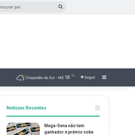
go aleatório
Procurar
por
℃
19
Barra Latera
Seguir
Chapadão do Sul - MS
Notícias Recentes
Mega-Sena não tem
ganhador e prêmio sobe