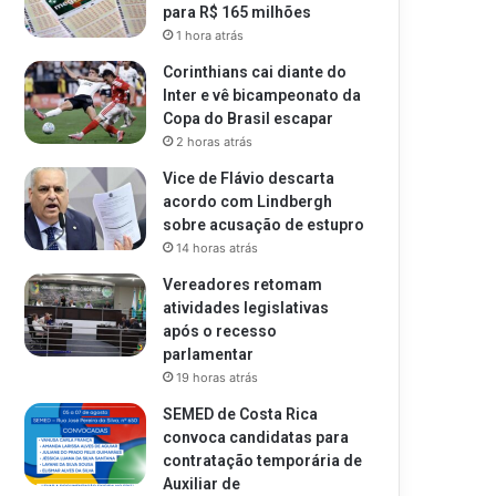
para R$ 165 milhões
1 hora atrás
Corinthians cai diante do
Inter e vê bicampeonato da
Copa do Brasil escapar
2 horas atrás
Vice de Flávio descarta
acordo com Lindbergh
sobre acusação de estupro
14 horas atrás
Vereadores retomam
atividades legislativas
após o recesso
parlamentar
19 horas atrás
SEMED de Costa Rica
convoca candidatas para
contratação temporária de
Auxiliar de