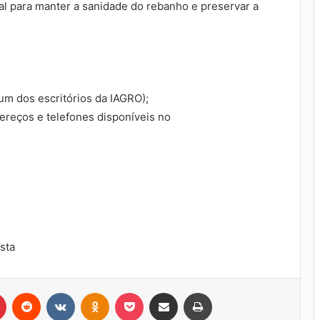
al para manter a sanidade do rebanho e preservar a
um dos escritórios da IAGRO);
dereços e telefones disponíveis no
ista
r
Pinterest
Reddit
VK
OK
Pocket
Compartilhar via e-mail
Imprimir