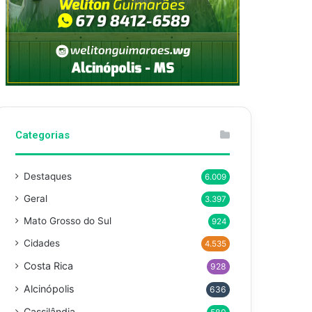
Categorias
Destaques
6.009
Geral
3.397
Mato Grosso do Sul
924
Cidades
4.535
Costa Rica
928
Alcinópolis
636
Cassilândia