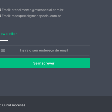
Email: atendimento@msespecial.com.br
Email: msespecial@msespecial.com.br
ewsletter
nsira
eu
ndereço
e
mail
eb
OuroEmpresas