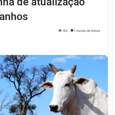
ha de atualização
banhos
163
1 minuto de leitura