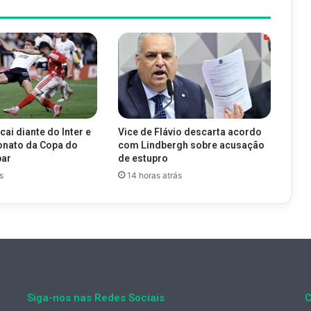
cai diante do Inter e
Vice de Flávio descarta acordo
onato da Copa do
com Lindbergh sobre acusação
par
de estupro
s
14 horas atrás
Siga-nos nas Redes Sociais
C