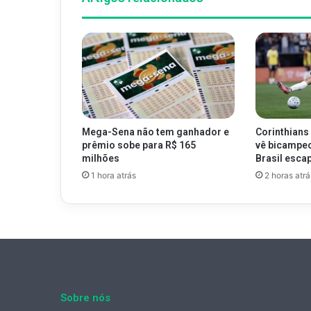
Mega-Sena não tem ganhador e
Corinthians 
prêmio sobe para R$ 165
vê bicampe
milhões
Brasil esca
1 hora atrás
2 horas atrá
Sobre nós