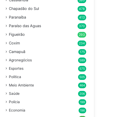
580
Chapadão do Sul
478
Paranaíba
413
Paraíso das Aguas
370
Figueirão
293
Coxim
234
Camapuã
175
Agronegócios
589
Esportes
575
Política
505
Meio Ambiente
464
Saúde
206
Polícia
199
Economia
196