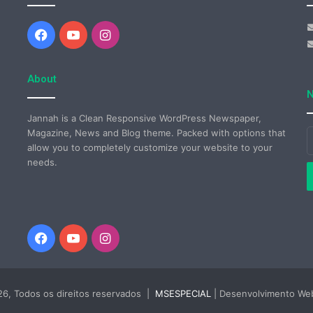
Facebook
YouTube
Instagram
About
N
Jannah is a Clean Responsive WordPress Newspaper,
Magazine, News and Blog theme. Packed with options that
I
allow you to completely customize your website to your
o
needs.
s
e
d
e
Facebook
YouTube
Instagram
6, Todos os direitos reservados |
MSESPECIAL
| Desenvolvimento W