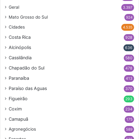
Geral
3.397
Mato Grosso do Sul
924
Cidades
4.535
Costa Rica
928
Alcinópolis
636
Cassilândia
580
Chapadão do Sul
478
Paranaíba
413
Paraíso das Aguas
370
Figueirão
293
Coxim
234
Camapuã
175
Agronegócios
589
Esportes