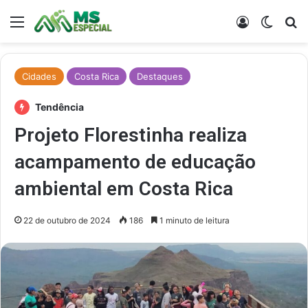
Menu
Entrar
Switch
Pr
Cidades
Costa Rica
Destaques
Tendência
Projeto Florestinha realiza
acampamento de educação
ambiental em Costa Rica
22 de outubro de 2024
186
1 minuto de leitura