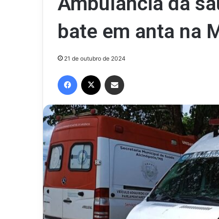
Ambulância da saú
bate em anta na 
21 de outubro de 2024
Facebook
X
Compartilhar via e-mail