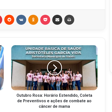
r
Pinterest
Reddit
VK
OK
Pocket
Compartilhar via e-mail
Imprimir
Outubro Rosa: Horário Estendido, Coleta
de Preventivos e ações de combate ao
câncer de mama