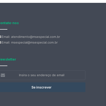
ontate-nos
Email: atendimento@msespecial.com.br
Email: msespecial@msespecial.com.br
ewsletter
nsira
eu
ndereço
e
mail