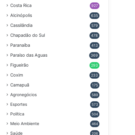
Costa Rica
927
Alcinópolis
635
Cassilândia
579
Chapadão do Sul
478
Paranaíba
413
Paraíso das Aguas
369
Figueirão
293
Coxim
233
Camapuã
175
Agronegócios
589
Esportes
573
Política
504
Meio Ambiente
464
Saúde
206