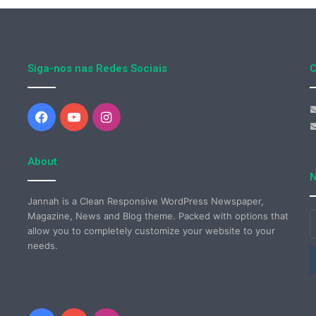
Siga-nos nas Redes Sociais
C
Facebook
YouTube
Instagram
About
N
Jannah is a Clean Responsive WordPress Newspaper,
Magazine, News and Blog theme. Packed with options that
I
allow you to completely customize your website to your
o
needs.
s
e
d
e