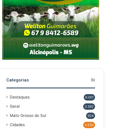
Categorias
Destaques
6.001
Geral
3.392
Mato Grosso do Sul
924
Cidades
4.530