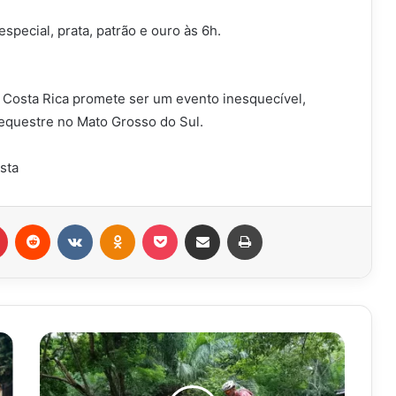
especial, prata, patrão e ouro às 6h.
 Costa Rica promete ser um evento inesquecível,
 equestre no Mato Grosso do Sul.
ista
r
Pinterest
Reddit
VK
OK
Pocket
Compartilhar via e-mail
Imprimir