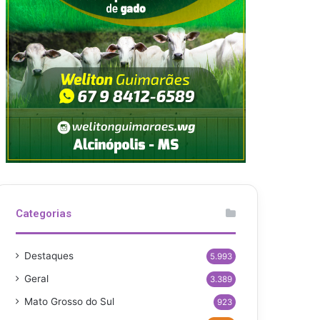
Categorias
Destaques
5.993
Geral
3.389
Mato Grosso do Sul
923