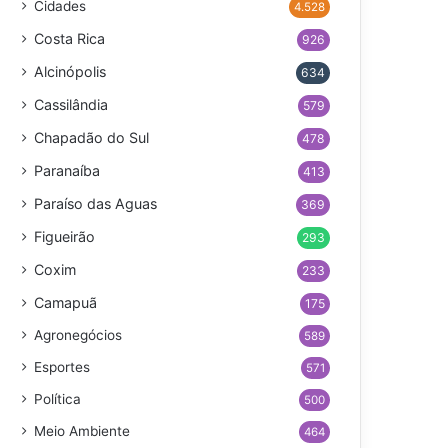
Cidades
4.528
Costa Rica
926
Alcinópolis
634
Cassilândia
579
Chapadão do Sul
478
Paranaíba
413
Paraíso das Aguas
369
Figueirão
293
Coxim
233
Camapuã
175
Agronegócios
589
Esportes
571
Política
500
Meio Ambiente
464