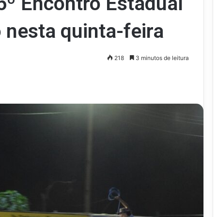
6º Encontro Estadual
nesta quinta-feira
218
3 minutos de leitura