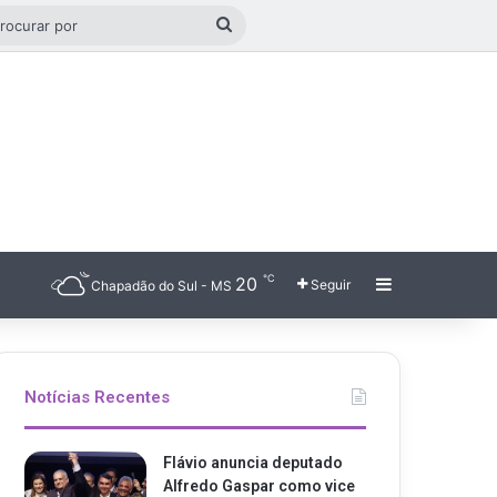
go aleatório
Procurar
por
℃
20
Barra Latera
Seguir
Chapadão do Sul - MS
Notícias Recentes
Flávio anuncia deputado
Alfredo Gaspar como vice